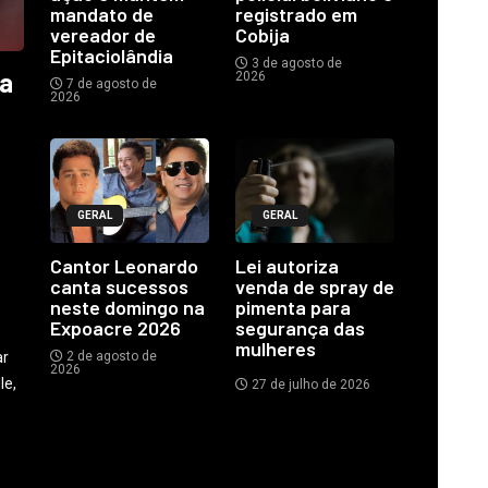
mandato de
registrado em
vereador de
Cobija
Epitaciolândia
3 de agosto de
ia
2026
7 de agosto de
2026
GERAL
GERAL
o
Cantor Leonardo
Lei autoriza
canta sucessos
venda de spray de
neste domingo na
pimenta para
Expoacre 2026
segurança das
mulheres
ar
2 de agosto de
2026
le,
27 de julho de 2026