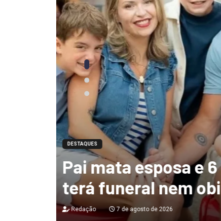
DESTAQUES
Ciclone-bomba te
 não
de 130 km/h e deix
destruição no Bras
Redação
7 de agosto de 2026