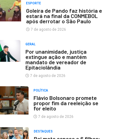
ESPORTE
Goleira de Pando faz história e
estará na final da CONMEBOL
após derrotar o São Paulo
7 de agosto de 2026
GERAL
Por unanimidade, justiça
extingue ação e mantém
mandato de vereador de
Epitaciolândia
7 de agosto de 2026
POLÍTICA
Flávio Bolsonaro promete
propor fim da reeleição se
for eleito
7 de agosto de 2026
DESTAQUES
Pai mata esposa e 6 filhos;