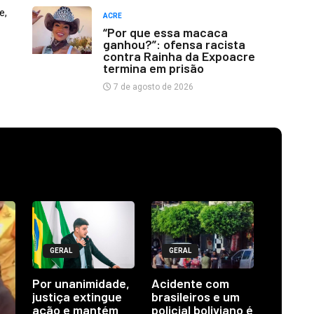
e,
ACRE
“Por que essa macaca
ganhou?”: ofensa racista
contra Rainha da Expoacre
termina em prisão
7 de agosto de 2026
GERAL
GERAL
Por unanimidade,
Acidente com
justiça extingue
brasileiros e um
ação e mantém
policial boliviano é