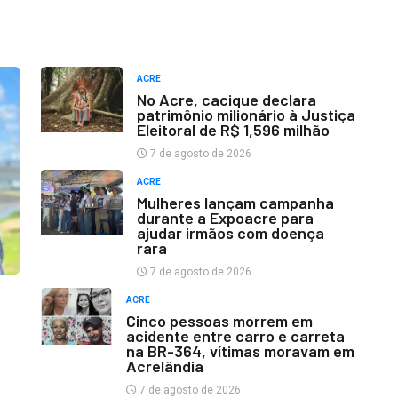
ACRE
No Acre, cacique declara
patrimônio milionário à Justiça
Eleitoral de R$ 1,596 milhão
7 de agosto de 2026
ACRE
Mulheres lançam campanha
durante a Expoacre para
ajudar irmãos com doença
rara
7 de agosto de 2026
ACRE
Cinco pessoas morrem em
acidente entre carro e carreta
na BR-364, vítimas moravam em
Acrelândia
7 de agosto de 2026