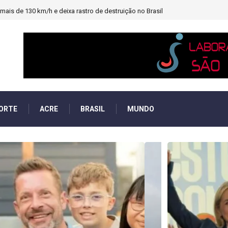
heiro e PF investigará emendas Pix
ORTE
ACRE
BRASIL
MUNDO