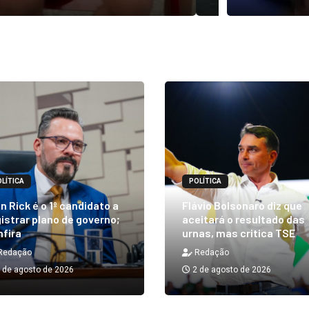
LÍTICA
POLÍTICA
n Rick é o 1º candidato a
Flávio Bolsonaro diz que
istrar plano de governo;
aceitará o resultado das
nfira
urnas, mas critica TSE
Redação
Redação
 de agosto de 2026
2 de agosto de 2026