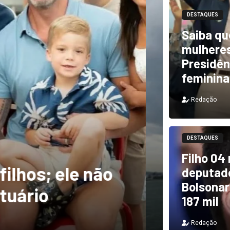
DESTAQUES
Saiba qu
mulheres
Presidên
feminina
Redação
DESTAQUES
m ventos de mais
DESTAQUES
Filho 04
a rastro de
TCU i
deputado
Bolsonar
il
e PF 
187 mil
Redação
Redação