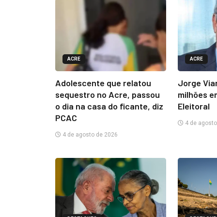
ACRE
ACRE
Adolescente que relatou
Jorge Via
sequestro no Acre, passou
milhões e
o dia na casa do ficante, diz
Eleitoral
PCAC
4 de agosto
4 de agosto de 2026