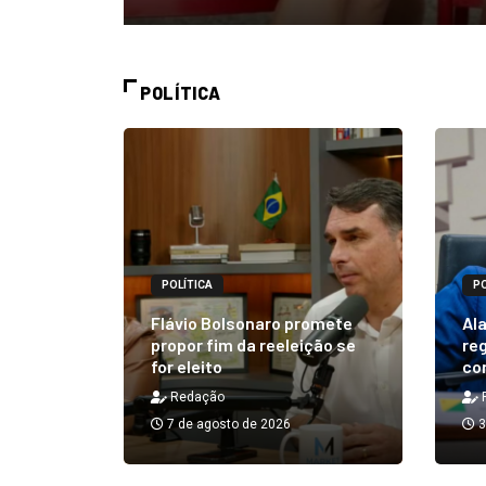
POLÍTICA
POLÍTICA
PO
alizará
 Rick ao
Flávio Bolsonaro promete
Ala
á em 25
propor fim da reeleição se
reg
for eleito
co
Redação
7 de agosto de 2026
3