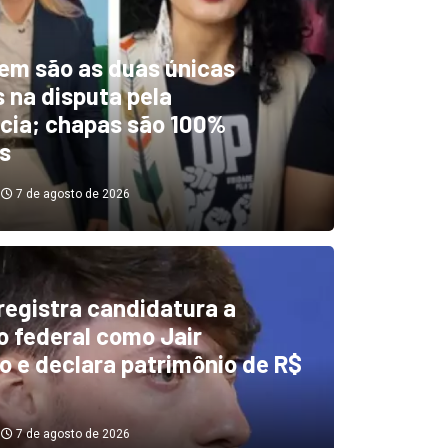
em são as duas únicas
 na disputa pela
cia; chapas são 100%
s
7 de agosto de 2026
 registra candidatura a
dentificou desvios de dinhei
 federal como Jair
o e declara patrimônio de R$
investigará emendas Pix
7 de agosto de 2026
7 de agosto de 2026