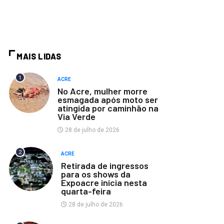
MAIS LIDAS
1
ACRE
No Acre, mulher morre
esmagada após moto ser
atingida por caminhão na
Via Verde
28 de julho de 2026
2
ACRE
Retirada de ingressos
para os shows da
Expoacre inicia nesta
quarta-feira
28 de julho de 2026