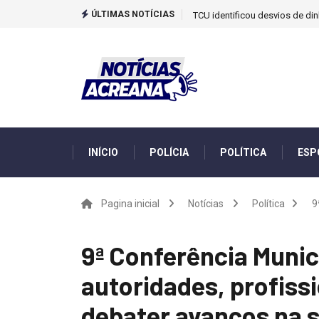
ÚLTIMAS NOTÍCIAS
TCU identificou desvios de din
INÍCIO
POLÍCIA
POLÍTICA
ESP
Pagina inicial
Notícias
Política
9
9ª Conferência Munic
autoridades, profiss
debater avanços na s