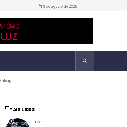
Saiba quem são as duas únicas mulh
3 de agosto de 2026
pula�...
MAIS LIDAS
1
ACRE