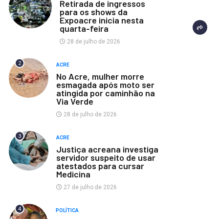
Retirada de ingressos
para os shows da
Expoacre inicia nesta
quarta-feira
28 de julho de 2026
2
ACRE
No Acre, mulher morre
esmagada após moto ser
atingida por caminhão na
Via Verde
28 de julho de 2026
3
ACRE
Justiça acreana investiga
servidor suspeito de usar
atestados para cursar
Medicina
27 de julho de 2026
4
POLÍTICA