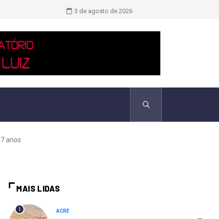
TCU identificou desvios de dinheiro 
3 de agosto de 2026
67 anos
MAIS LIDAS
1
ACRE