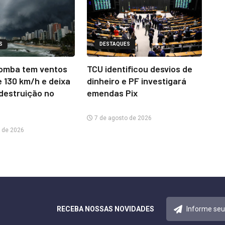
S
DESTAQUES
omba tem ventos
TCU identificou desvios de
e 130 km/h e deixa
dinheiro e PF investigará
 destruição no
emendas Pix
7 de agosto de 2026
 de 2026
RECEBA NOSSAS NOVIDADES