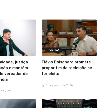
POLÍTICA
midade, justiça
Flávio Bolsonaro promete
ação e mantém
propor fim da reeleição se
e vereador de
for eleito
ândia
7 de agosto de 2026
 de 2026