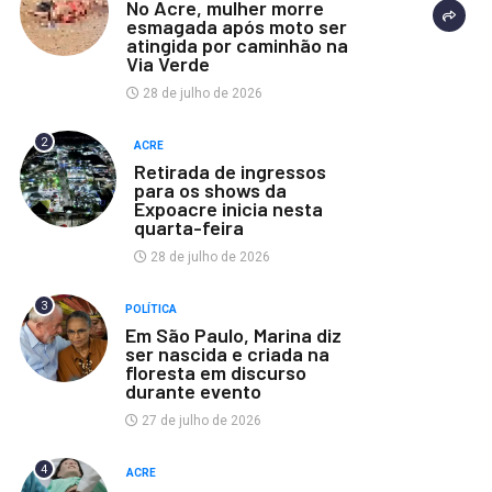
No Acre, mulher morre
esmagada após moto ser
atingida por caminhão na
Via Verde
28 de julho de 2026
2
ACRE
Retirada de ingressos
para os shows da
Expoacre inicia nesta
quarta-feira
28 de julho de 2026
3
POLÍTICA
Em São Paulo, Marina diz
ser nascida e criada na
floresta em discurso
durante evento
27 de julho de 2026
4
ACRE