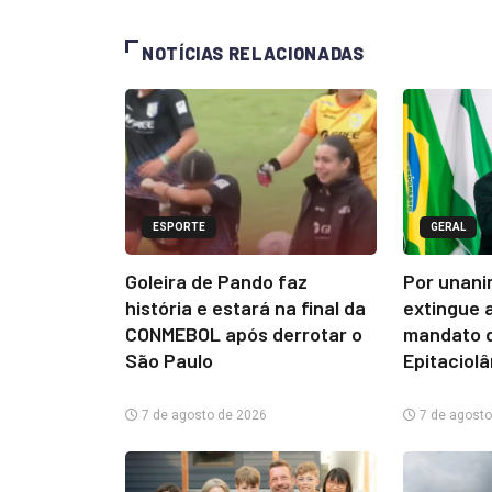
NOTÍCIAS RELACIONADAS
ESPORTE
GERAL
Goleira de Pando faz
Por unani
história e estará na final da
extingue 
CONMEBOL após derrotar o
mandato d
São Paulo
Epitaciol
7 de agosto de 2026
7 de agosto