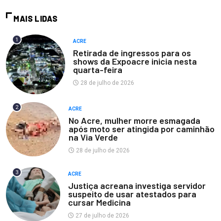
MAIS LIDAS
1
ACRE
Retirada de ingressos para os
shows da Expoacre inicia nesta
quarta-feira
28 de julho de 2026
2
ACRE
No Acre, mulher morre esmagada
após moto ser atingida por caminhão
na Via Verde
28 de julho de 2026
3
ACRE
Justiça acreana investiga servidor
suspeito de usar atestados para
cursar Medicina
27 de julho de 2026