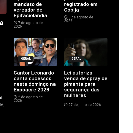
mandato de
registrado em
vereador de
Cobija
Epitaciolândia
3 de agosto de
ia
2026
7 de agosto de
2026
GERAL
GERAL
o
Cantor Leonardo
Lei autoriza
canta sucessos
venda de spray de
neste domingo na
pimenta para
Expoacre 2026
segurança das
mulheres
ar
2 de agosto de
2026
le,
27 de julho de 2026