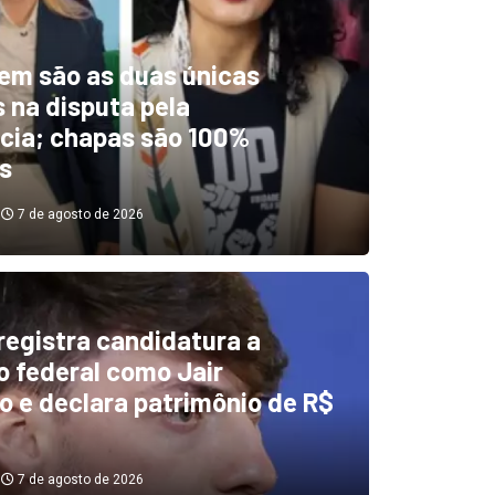
em são as duas únicas
 na disputa pela
cia; chapas são 100%
s
7 de agosto de 2026
 registra candidatura a
dentificou desvios de dinhei
 federal como Jair
o e declara patrimônio de R$
investigará emendas Pix
7 de agosto de 2026
7 de agosto de 2026