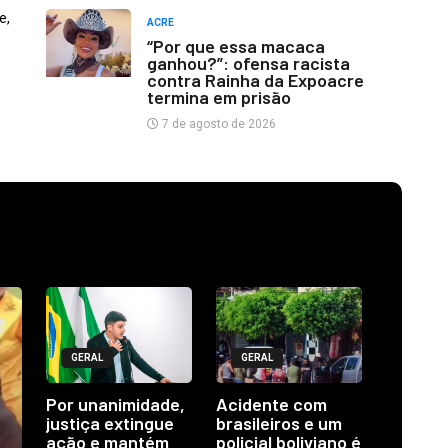
e,
ACRE
“Por que essa macaca
ganhou?”: ofensa racista
contra Rainha da Expoacre
termina em prisão
7 de agosto de 2026
GERAL
GERAL
Por unanimidade,
Acidente com
justiça extingue
brasileiros e um
ação e mantém
policial boliviano é