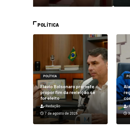
POLÍTICA
POLÍTICA
PO
alizará
 Rick ao
Flávio Bolsonaro promete
Ala
á em 25
propor fim da reeleição se
reg
for eleito
co
Redação
7 de agosto de 2026
3