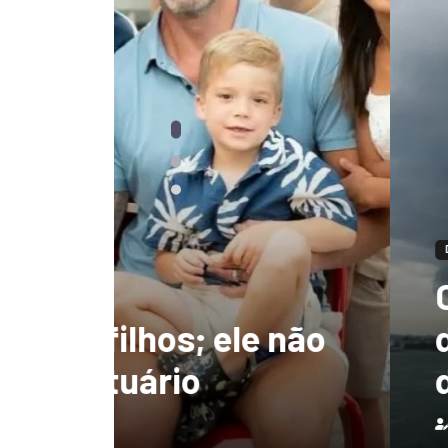
DESTAQUES
Ciclone-bomba te
 não
de 130 km/h e deix
destruição no Bras
Redação
7 de agosto de 2026