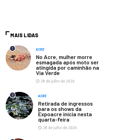
MAIS LIDAS
1
ACRE
No Acre, mulher morre
esmagada após moto ser
atingida por caminhão na
Via Verde
28 de julho de 2026
2
ACRE
Retirada de ingressos
para os shows da
Expoacre inicia nesta
quarta-feira
28 de julho de 2026