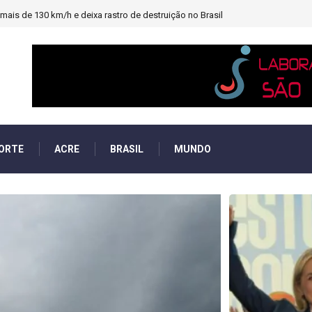
heiro e PF investigará emendas Pix
ORTE
ACRE
BRASIL
MUNDO