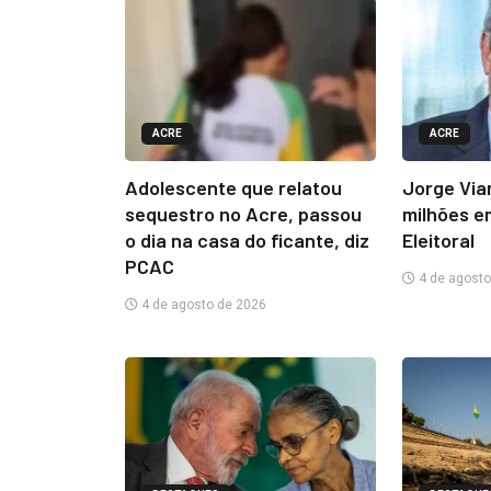
ACRE
ACRE
Adolescente que relatou
Jorge Via
sequestro no Acre, passou
milhões e
o dia na casa do ficante, diz
Eleitoral
PCAC
4 de agosto
4 de agosto de 2026