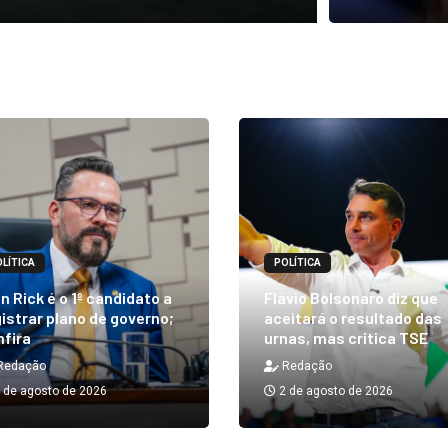
LÍTICA
POLÍTICA
n Rick é o 1º candidato a
Flávio Bolsonaro diz que
istrar plano de governo;
aceitará o resultado das
nfira
urnas, mas critica TSE
Redação
Redação
 de agosto de 2026
2 de agosto de 2026