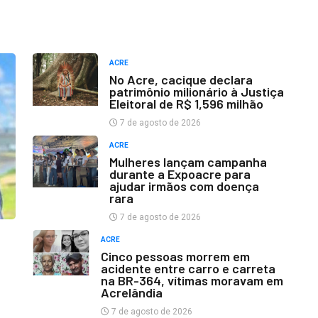
ACRE
No Acre, cacique declara
patrimônio milionário à Justiça
Eleitoral de R$ 1,596 milhão
7 de agosto de 2026
ACRE
Mulheres lançam campanha
durante a Expoacre para
ajudar irmãos com doença
rara
7 de agosto de 2026
ACRE
Cinco pessoas morrem em
acidente entre carro e carreta
na BR-364, vítimas moravam em
Acrelândia
7 de agosto de 2026