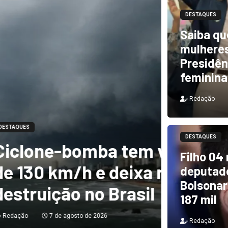
DESTAQUES
Saiba qu
mulheres
Presidên
feminina
Redação
DESTAQUES
m ventos de mais
DESTAQUES
Filho 04
a rastro de
TCU i
deputado
Bolsonar
il
e PF 
187 mil
Redação
Redação