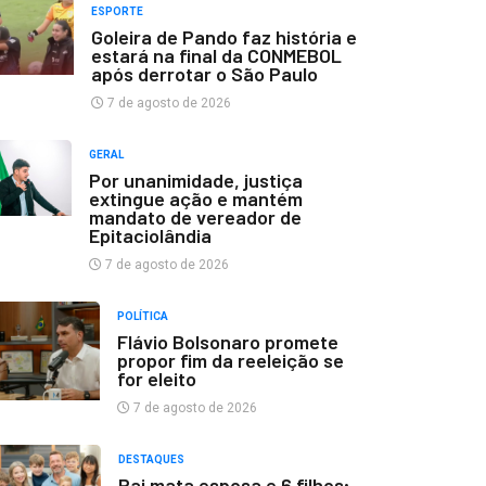
ESPORTE
Goleira de Pando faz história e
estará na final da CONMEBOL
após derrotar o São Paulo
7 de agosto de 2026
GERAL
Por unanimidade, justiça
extingue ação e mantém
mandato de vereador de
Epitaciolândia
7 de agosto de 2026
POLÍTICA
Flávio Bolsonaro promete
propor fim da reeleição se
for eleito
7 de agosto de 2026
DESTAQUES
Pai mata esposa e 6 filhos;