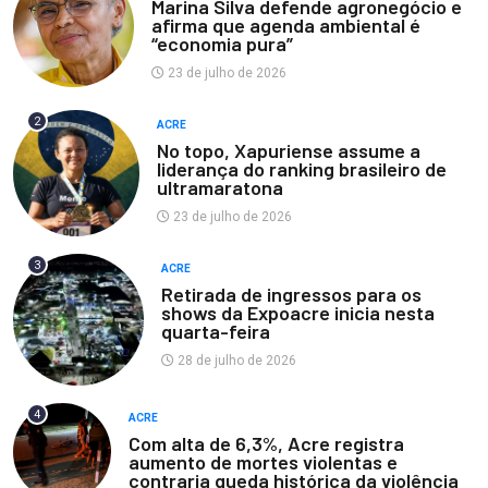
Marina Silva defende agronegócio e
afirma que agenda ambiental é
“economia pura”
23 de julho de 2026
2
ACRE
No topo, Xapuriense assume a
liderança do ranking brasileiro de
ultramaratona
23 de julho de 2026
3
ACRE
Retirada de ingressos para os
shows da Expoacre inicia nesta
quarta-feira
28 de julho de 2026
4
ACRE
Com alta de 6,3%, Acre registra
aumento de mortes violentas e
contraria queda histórica da violência