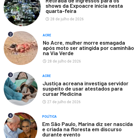
Retirada de ingressos para os
shows da Expoacre inicia nesta
quarta-feira
28 de julho de 2026
2
ACRE
No Acre, mulher morre esmagada
após moto ser atingida por caminhão
na Via Verde
28 de julho de 2026
3
ACRE
Justiça acreana investiga servidor
suspeito de usar atestados para
cursar Medicina
27 de julho de 2026
4
POLÍTICA
Em São Paulo, Marina diz ser nascida
e criada na floresta em discurso
durante evento