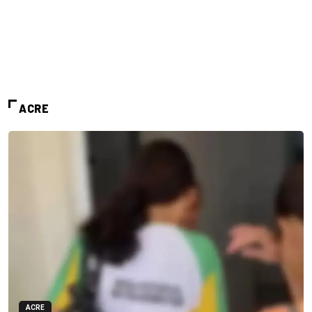
ACRE
ACRE