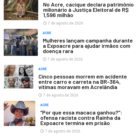
No Acre, cacique declara patrimônio
milionário à Justiça Eleitoral de R$
1,596 milhão
7 de agosto de 2026
ACRE
Mulheres lançam campanha durante
a Expoacre para ajudar irmãos com
doença rara
7 de agosto de 2026
ACRE
Cinco pessoas morrem em acidente
entre carro e carreta na BR-364,
vítimas moravam em Acrelândia
7 de agosto de 2026
ACRE
“Por que essa macaca ganhou?”:
ofensa racista contra Rainha da
Expoacre termina em prisão
7 de agosto de 2026