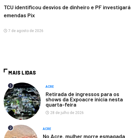
TCU identificou desvios de dinheiro e PF investigará
emendas Pix
7 de agosto de 2026
MAIS LIDAS
1
ACRE
Retirada de ingressos para os
shows da Expoacre inicia nesta
quarta-feira
28 de julho de 2026
2
ACRE
No Acre, mulher morre esmagada