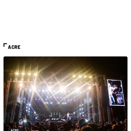
ACRE
ACRE