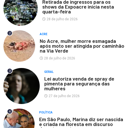
Retirada de ingressos para os
shows da Expoacre inicia nesta
quarta-feira
28 de julho de 2026
2
ACRE
No Acre, mulher morre esmagada
após moto ser atingida por caminhão
na Via Verde
28 de julho de 2026
3
GERAL
Lei autoriza venda de spray de
pimenta para segurança das
mulheres
27 de julho de 2026
4
POLÍTICA
Em São Paulo, Marina diz ser nascida
e criada na floresta em discurso