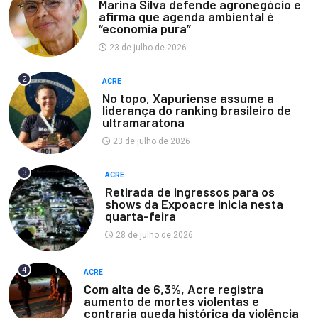
Marina Silva defende agronegócio e
afirma que agenda ambiental é
“economia pura”
23 de julho de 2026
2
ACRE
No topo, Xapuriense assume a
liderança do ranking brasileiro de
ultramaratona
23 de julho de 2026
3
ACRE
Retirada de ingressos para os
shows da Expoacre inicia nesta
quarta-feira
28 de julho de 2026
4
ACRE
Com alta de 6,3%, Acre registra
aumento de mortes violentas e
contraria queda histórica da violência