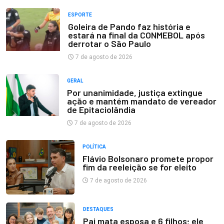
ESPORTE
Goleira de Pando faz história e
estará na final da CONMEBOL após
derrotar o São Paulo
7 de agosto de 2026
GERAL
Por unanimidade, justiça extingue
ação e mantém mandato de vereador
de Epitaciolândia
7 de agosto de 2026
POLÍTICA
Flávio Bolsonaro promete propor
fim da reeleição se for eleito
7 de agosto de 2026
DESTAQUES
Pai mata esposa e 6 filhos; ele