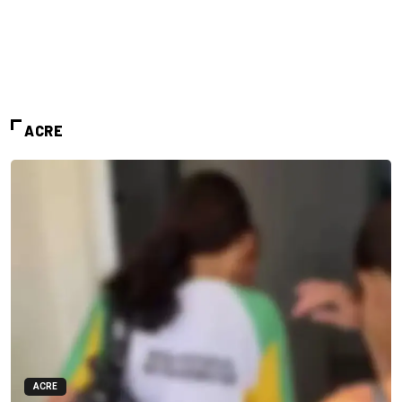
ACRE
ACRE