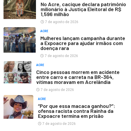
No Acre, cacique declara patrimônio
milionário à Justiça Eleitoral de R$
1,596 milhão
7 de agosto de 2026
ACRE
Mulheres lançam campanha durante
a Expoacre para ajudar irmãos com
doença rara
7 de agosto de 2026
ACRE
Cinco pessoas morrem em acidente
entre carro e carreta na BR-364,
vítimas moravam em Acrelândia
7 de agosto de 2026
ACRE
“Por que essa macaca ganhou?”:
ofensa racista contra Rainha da
Expoacre termina em prisão
7 de agosto de 2026