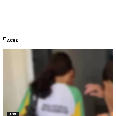
ACRE
ACRE