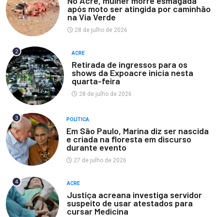
No Acre, mulher morre esmagada
após moto ser atingida por caminhão
na Via Verde
28 de julho de 2026
2
ACRE
Retirada de ingressos para os
shows da Expoacre inicia nesta
quarta-feira
28 de julho de 2026
3
POLÍTICA
Em São Paulo, Marina diz ser nascida
e criada na floresta em discurso
durante evento
27 de julho de 2026
4
ACRE
Justiça acreana investiga servidor
suspeito de usar atestados para
cursar Medicina