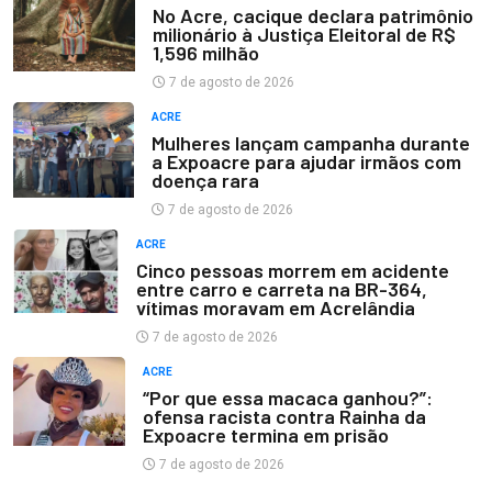
No Acre, cacique declara patrimônio
milionário à Justiça Eleitoral de R$
1,596 milhão
7 de agosto de 2026
ACRE
Mulheres lançam campanha durante
a Expoacre para ajudar irmãos com
doença rara
7 de agosto de 2026
ACRE
Cinco pessoas morrem em acidente
entre carro e carreta na BR-364,
vítimas moravam em Acrelândia
7 de agosto de 2026
ACRE
“Por que essa macaca ganhou?”:
ofensa racista contra Rainha da
Expoacre termina em prisão
7 de agosto de 2026