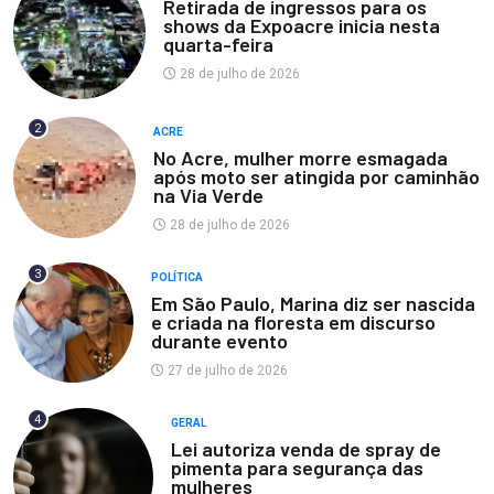
Retirada de ingressos para os
shows da Expoacre inicia nesta
quarta-feira
28 de julho de 2026
2
ACRE
No Acre, mulher morre esmagada
após moto ser atingida por caminhão
na Via Verde
28 de julho de 2026
3
POLÍTICA
Em São Paulo, Marina diz ser nascida
e criada na floresta em discurso
durante evento
27 de julho de 2026
4
GERAL
Lei autoriza venda de spray de
pimenta para segurança das
mulheres