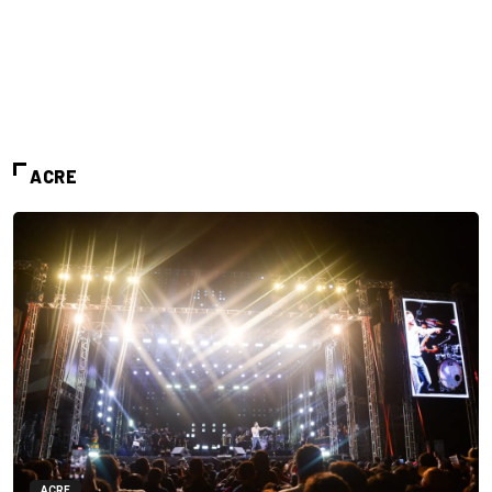
ACRE
ACRE