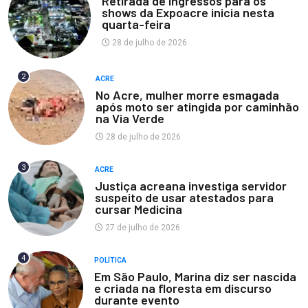
Retirada de ingressos para os
shows da Expoacre inicia nesta
quarta-feira
28 de julho de 2026
2
ACRE
No Acre, mulher morre esmagada
após moto ser atingida por caminhão
na Via Verde
28 de julho de 2026
3
ACRE
Justiça acreana investiga servidor
suspeito de usar atestados para
cursar Medicina
27 de julho de 2026
4
POLÍTICA
Em São Paulo, Marina diz ser nascida
e criada na floresta em discurso
durante evento