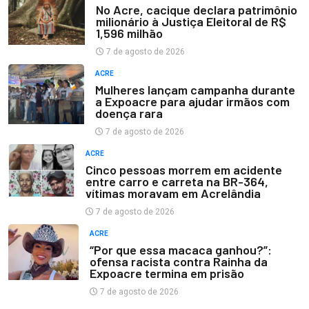
No Acre, cacique declara patrimônio
milionário à Justiça Eleitoral de R$
1,596 milhão
7 de agosto de 2026
ACRE
Mulheres lançam campanha durante
a Expoacre para ajudar irmãos com
doença rara
7 de agosto de 2026
ACRE
Cinco pessoas morrem em acidente
entre carro e carreta na BR-364,
vítimas moravam em Acrelândia
7 de agosto de 2026
ACRE
“Por que essa macaca ganhou?”:
ofensa racista contra Rainha da
Expoacre termina em prisão
7 de agosto de 2026