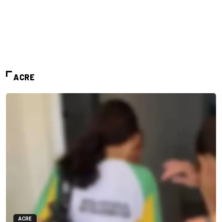
ACRE
ACRE