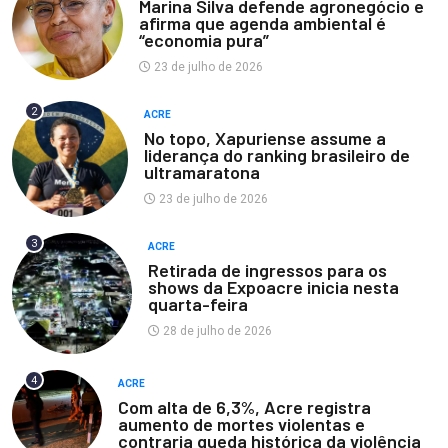
Marina Silva defende agronegócio e
afirma que agenda ambiental é
“economia pura”
23 de julho de 2026
2
ACRE
No topo, Xapuriense assume a
liderança do ranking brasileiro de
ultramaratona
23 de julho de 2026
3
ACRE
Retirada de ingressos para os
shows da Expoacre inicia nesta
quarta-feira
28 de julho de 2026
4
ACRE
Com alta de 6,3%, Acre registra
aumento de mortes violentas e
contraria queda histórica da violência