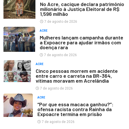
No Acre, cacique declara patrimônio
milionário à Justiça Eleitoral de R$
1,596 milhão
7 de agosto de 2026
ACRE
Mulheres lançam campanha durante
a Expoacre para ajudar irmãos com
doença rara
7 de agosto de 2026
ACRE
Cinco pessoas morrem em acidente
entre carro e carreta na BR-364,
vítimas moravam em Acrelândia
7 de agosto de 2026
ACRE
“Por que essa macaca ganhou?”:
ofensa racista contra Rainha da
Expoacre termina em prisão
7 de agosto de 2026