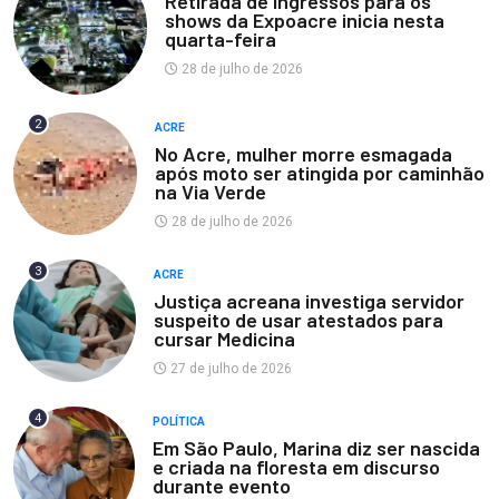
Retirada de ingressos para os
shows da Expoacre inicia nesta
quarta-feira
28 de julho de 2026
2
ACRE
No Acre, mulher morre esmagada
após moto ser atingida por caminhão
na Via Verde
28 de julho de 2026
3
ACRE
Justiça acreana investiga servidor
suspeito de usar atestados para
cursar Medicina
27 de julho de 2026
4
POLÍTICA
Em São Paulo, Marina diz ser nascida
e criada na floresta em discurso
durante evento