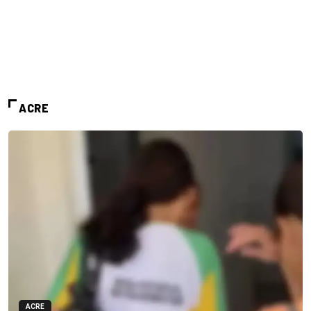
ACRE
ACRE