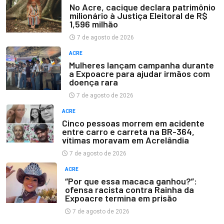
No Acre, cacique declara patrimônio
milionário à Justiça Eleitoral de R$
1,596 milhão
7 de agosto de 2026
ACRE
Mulheres lançam campanha durante
a Expoacre para ajudar irmãos com
doença rara
7 de agosto de 2026
ACRE
Cinco pessoas morrem em acidente
entre carro e carreta na BR-364,
vítimas moravam em Acrelândia
7 de agosto de 2026
ACRE
“Por que essa macaca ganhou?”:
ofensa racista contra Rainha da
Expoacre termina em prisão
7 de agosto de 2026