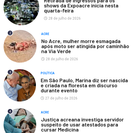
Retirada de ingressos para os
shows da Expoacre inicia nesta
quarta-feira
28 de julho de 2026
2
ACRE
No Acre, mulher morre esmagada
após moto ser atingida por caminhão
na Via Verde
28 de julho de 2026
3
POLÍTICA
Em São Paulo, Marina diz ser nascida
e criada na floresta em discurso
durante evento
27 de julho de 2026
4
ACRE
Justiça acreana investiga servidor
suspeito de usar atestados para
cursar Medicina