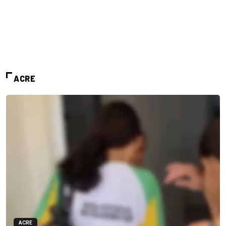
ACRE
ACRE