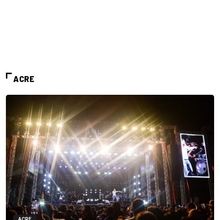
ACRE
ACRE