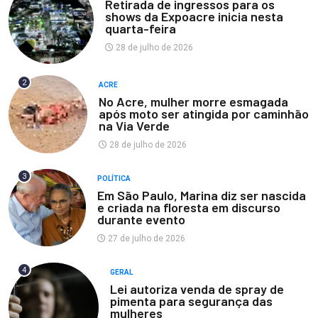
Retirada de ingressos para os
shows da Expoacre inicia nesta
quarta-feira
28 de julho de 2026
2
ACRE
No Acre, mulher morre esmagada
após moto ser atingida por caminhão
na Via Verde
28 de julho de 2026
3
POLÍTICA
Em São Paulo, Marina diz ser nascida
e criada na floresta em discurso
durante evento
27 de julho de 2026
4
GERAL
Lei autoriza venda de spray de
pimenta para segurança das
mulheres