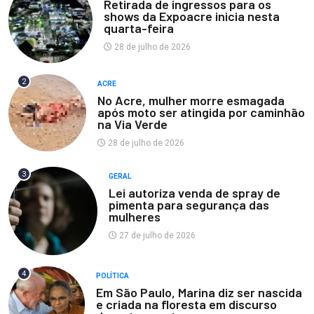
Retirada de ingressos para os
shows da Expoacre inicia nesta
quarta-feira
28 de julho de 2026
2
ACRE
No Acre, mulher morre esmagada
após moto ser atingida por caminhão
na Via Verde
28 de julho de 2026
3
GERAL
Lei autoriza venda de spray de
pimenta para segurança das
mulheres
27 de julho de 2026
4
POLÍTICA
Em São Paulo, Marina diz ser nascida
e criada na floresta em discurso