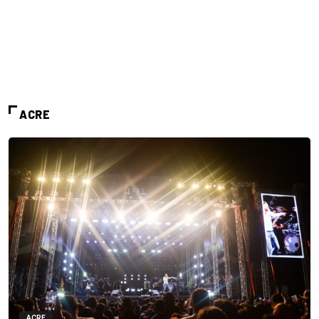
ACRE
ACRE