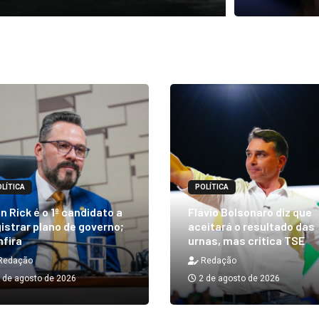
LÍTICA
POLÍTICA
n Rick é o 1º candidato a
Flávio Bolsonaro diz que
istrar plano de governo;
aceitará o resultado das
nfira
urnas, mas critica TSE
Redação
Redação
 de agosto de 2026
2 de agosto de 2026