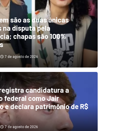
em são as duas únicas
 na disputa pela
cia; chapas são 100%
s
7 de agosto de 2026
 registra candidatura a
dentificou desvios de dinhei
 federal como Jair
o e declara patrimônio de R$
investigará emendas Pix
7 de agosto de 2026
7 de agosto de 2026