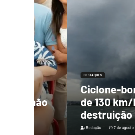
DESTAQUES
Ciclone-bomba te
 não
de 130 km/h e deix
destruição no Bras
Redação
7 de agosto de 2026