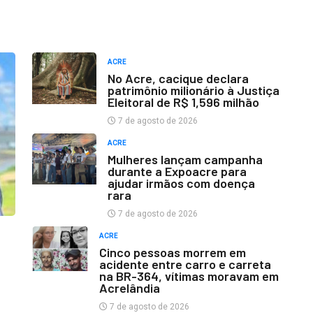
ACRE
No Acre, cacique declara
patrimônio milionário à Justiça
Eleitoral de R$ 1,596 milhão
7 de agosto de 2026
ACRE
Mulheres lançam campanha
durante a Expoacre para
ajudar irmãos com doença
rara
7 de agosto de 2026
ACRE
Cinco pessoas morrem em
acidente entre carro e carreta
na BR-364, vítimas moravam em
Acrelândia
7 de agosto de 2026