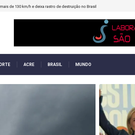
heiro e PF investigará emendas Pix
ORTE
ACRE
BRASIL
MUNDO