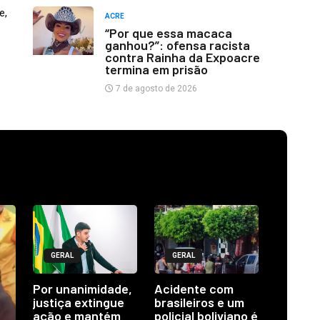
e,
ACRE
“Por que essa macaca
ganhou?”: ofensa racista
contra Rainha da Expoacre
termina em prisão
7 de agosto de 2026
GERAL
GERAL
Por unanimidade,
Acidente com
justiça extingue
brasileiros e um
ação e mantém
policial boliviano é