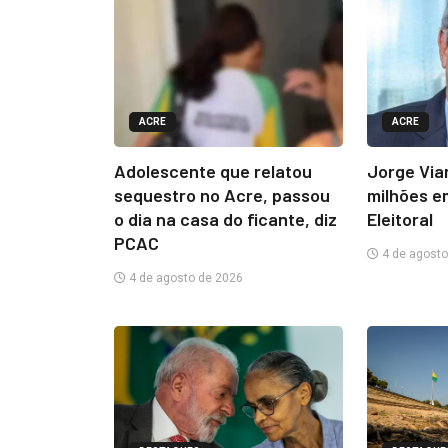
ACRE
ACRE
Adolescente que relatou
Jorge Via
sequestro no Acre, passou
milhões e
o dia na casa do ficante, diz
Eleitoral
PCAC
4 de agosto
4 de agosto de 2026