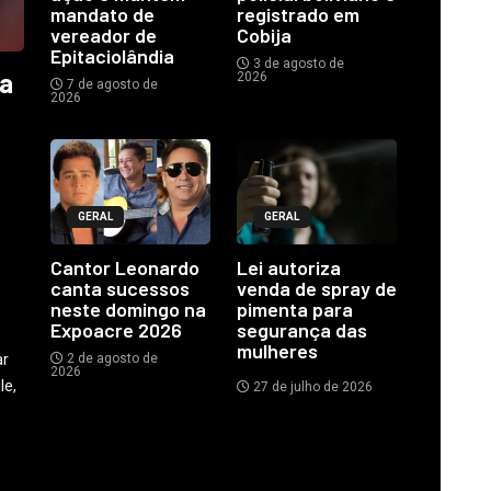
mandato de
registrado em
vereador de
Cobija
Epitaciolândia
3 de agosto de
ia
2026
7 de agosto de
2026
GERAL
GERAL
o
Cantor Leonardo
Lei autoriza
canta sucessos
venda de spray de
neste domingo na
pimenta para
Expoacre 2026
segurança das
mulheres
ar
2 de agosto de
2026
le,
27 de julho de 2026