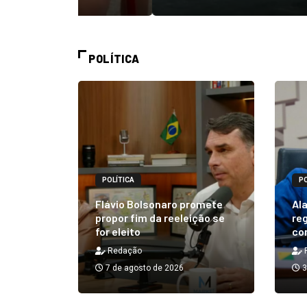
POLÍTICA
POLÍTICA
PO
alizará
 Rick ao
Flávio Bolsonaro promete
Ala
á em 25
propor fim da reeleição se
reg
for eleito
co
Redação
7 de agosto de 2026
3