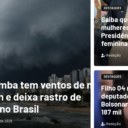
DESTAQUES
Saiba qu
mulheres
Presidên
feminina
Redação
DESTAQUES
m ventos de mais
DESTAQUES
Filho 04
a rastro de
TCU i
deputado
Bolsonar
il
e PF 
187 mil
Redação
Redação