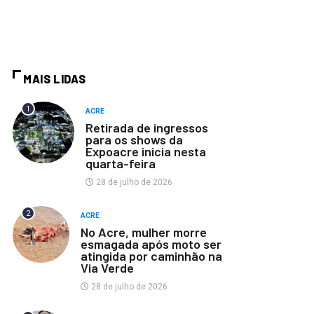
MAIS LIDAS
1
ACRE
Retirada de ingressos
para os shows da
Expoacre inicia nesta
quarta-feira
28 de julho de 2026
2
ACRE
No Acre, mulher morre
esmagada após moto ser
atingida por caminhão na
Via Verde
28 de julho de 2026