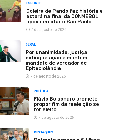
ESPORTE
Goleira de Pando faz história e
estará na final da CONMEBOL
após derrotar o São Paulo
7 de agosto de 2026
GERAL
Por unanimidade, justiça
extingue ação e mantém
mandato de vereador de
Epitaciolândia
7 de agosto de 2026
POLÍTICA
Flávio Bolsonaro promete
propor fim da reeleição se
for eleito
7 de agosto de 2026
DESTAQUES
Pai mata esposa e 6 filhos;