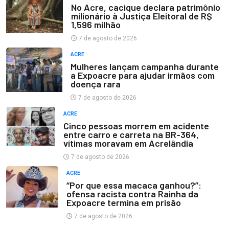
No Acre, cacique declara patrimônio
milionário à Justiça Eleitoral de R$
1,596 milhão
7 de agosto de 2026
ACRE
Mulheres lançam campanha durante
a Expoacre para ajudar irmãos com
doença rara
7 de agosto de 2026
ACRE
Cinco pessoas morrem em acidente
entre carro e carreta na BR-364,
vítimas moravam em Acrelândia
7 de agosto de 2026
ACRE
“Por que essa macaca ganhou?”:
ofensa racista contra Rainha da
Expoacre termina em prisão
7 de agosto de 2026