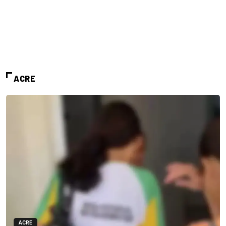
ACRE
ACRE