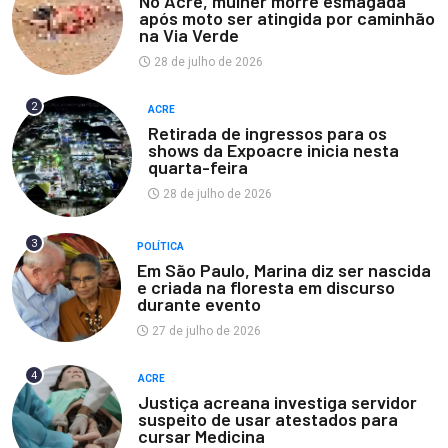
No Acre, mulher morre esmagada
após moto ser atingida por caminhão
na Via Verde
28 de julho de 2026
2
ACRE
Retirada de ingressos para os
shows da Expoacre inicia nesta
quarta-feira
28 de julho de 2026
3
POLÍTICA
Em São Paulo, Marina diz ser nascida
e criada na floresta em discurso
durante evento
27 de julho de 2026
4
ACRE
Justiça acreana investiga servidor
suspeito de usar atestados para
cursar Medicina