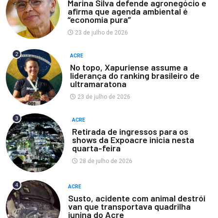
Marina Silva defende agronegócio e
afirma que agenda ambiental é
“economia pura”
23 de julho de 2026
2
ACRE
No topo, Xapuriense assume a
liderança do ranking brasileiro de
ultramaratona
23 de julho de 2026
3
ACRE
Retirada de ingressos para os
shows da Expoacre inicia nesta
quarta-feira
28 de julho de 2026
4
ACRE
Susto, acidente com animal destrói
van que transportava quadrilha
junina do Acre