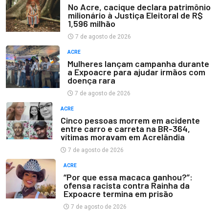
No Acre, cacique declara patrimônio
milionário à Justiça Eleitoral de R$
1,596 milhão
7 de agosto de 2026
ACRE
Mulheres lançam campanha durante
a Expoacre para ajudar irmãos com
doença rara
7 de agosto de 2026
ACRE
Cinco pessoas morrem em acidente
entre carro e carreta na BR-364,
vítimas moravam em Acrelândia
7 de agosto de 2026
ACRE
“Por que essa macaca ganhou?”:
ofensa racista contra Rainha da
Expoacre termina em prisão
7 de agosto de 2026