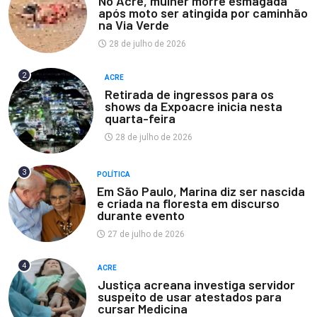
No Acre, mulher morre esmagada
após moto ser atingida por caminhão
na Via Verde
28 de julho de 2026
2
ACRE
Retirada de ingressos para os
shows da Expoacre inicia nesta
quarta-feira
28 de julho de 2026
3
POLÍTICA
Em São Paulo, Marina diz ser nascida
e criada na floresta em discurso
durante evento
27 de julho de 2026
4
ACRE
Justiça acreana investiga servidor
suspeito de usar atestados para
cursar Medicina