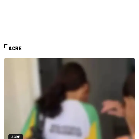
ACRE
ACRE