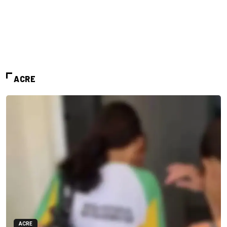
ACRE
ACRE