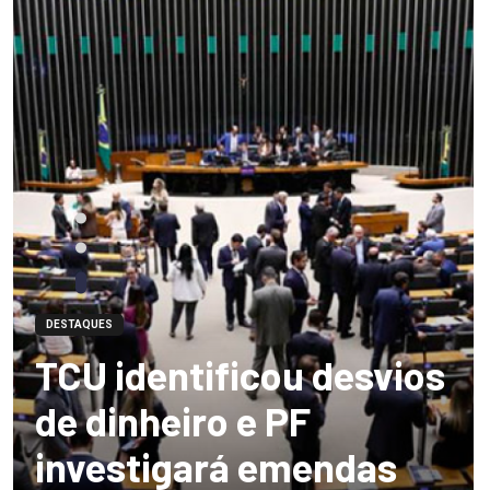
DESTAQUES
TCU identificou desvios
de dinheiro e PF
investigará emendas