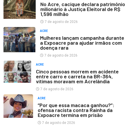
No Acre, cacique declara patrimônio
milionário à Justiça Eleitoral de R$
1,596 milhão
7 de agosto de 2026
ACRE
Mulheres lançam campanha durante
a Expoacre para ajudar irmãos com
doença rara
7 de agosto de 2026
ACRE
Cinco pessoas morrem em acidente
entre carro e carreta na BR-364,
vítimas moravam em Acrelândia
7 de agosto de 2026
ACRE
“Por que essa macaca ganhou?”:
ofensa racista contra Rainha da
Expoacre termina em prisão
7 de agosto de 2026