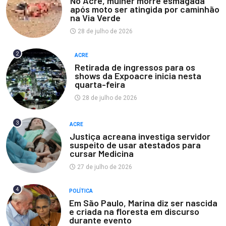
No Acre, mulher morre esmagada
após moto ser atingida por caminhão
na Via Verde
28 de julho de 2026
2
ACRE
Retirada de ingressos para os
shows da Expoacre inicia nesta
quarta-feira
28 de julho de 2026
3
ACRE
Justiça acreana investiga servidor
suspeito de usar atestados para
cursar Medicina
27 de julho de 2026
4
POLÍTICA
Em São Paulo, Marina diz ser nascida
e criada na floresta em discurso
durante evento