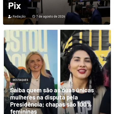
Pix
Redação
7 de agosto de 2026
DESTAQUES
Saiba quem são as duas únicas
mulheres na disputa pela
Presidência; chapas são 100%
femininas