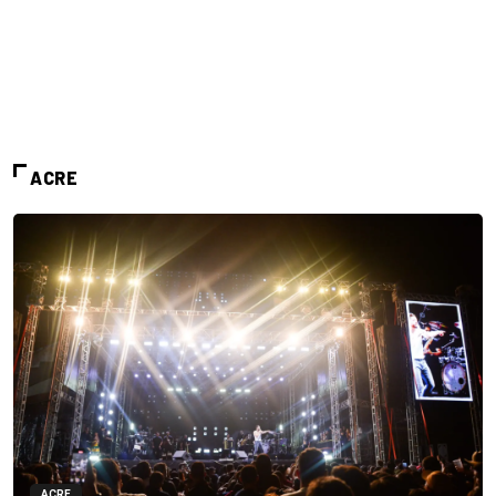
ACRE
ACRE