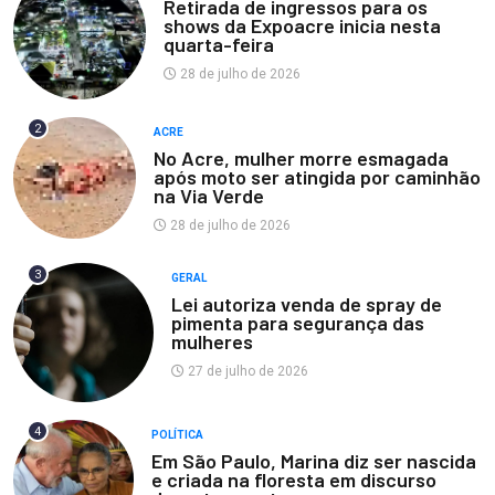
Retirada de ingressos para os
shows da Expoacre inicia nesta
quarta-feira
28 de julho de 2026
2
ACRE
No Acre, mulher morre esmagada
após moto ser atingida por caminhão
na Via Verde
28 de julho de 2026
3
GERAL
Lei autoriza venda de spray de
pimenta para segurança das
mulheres
27 de julho de 2026
4
POLÍTICA
Em São Paulo, Marina diz ser nascida
e criada na floresta em discurso