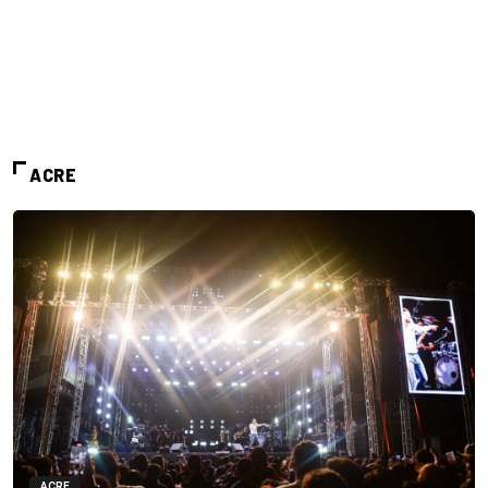
ACRE
ACRE