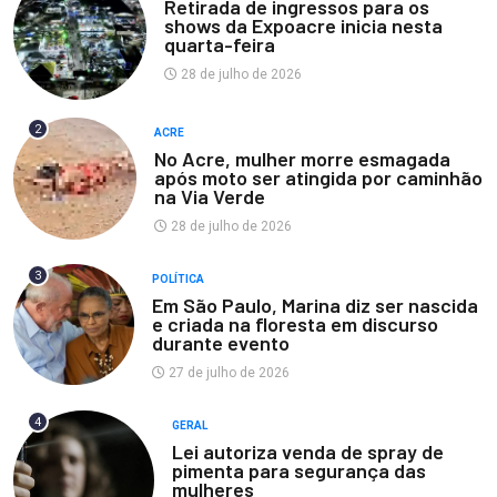
Retirada de ingressos para os
shows da Expoacre inicia nesta
quarta-feira
28 de julho de 2026
2
ACRE
No Acre, mulher morre esmagada
após moto ser atingida por caminhão
na Via Verde
28 de julho de 2026
3
POLÍTICA
Em São Paulo, Marina diz ser nascida
e criada na floresta em discurso
durante evento
27 de julho de 2026
4
GERAL
Lei autoriza venda de spray de
pimenta para segurança das
mulheres