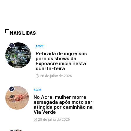
MAIS LIDAS
1
ACRE
Retirada de ingressos
para os shows da
Expoacre inicia nesta
quarta-feira
28 de julho de 2026
2
ACRE
No Acre, mulher morre
esmagada após moto ser
atingida por caminhão na
Via Verde
28 de julho de 2026