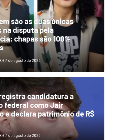
em são as duas únicas
 na disputa pela
cia; chapas são 100%
s
7 de agosto de 2026
 registra candidatura a
dentificou desvios de dinhei
 federal como Jair
o e declara patrimônio de R$
investigará emendas Pix
7 de agosto de 2026
7 de agosto de 2026