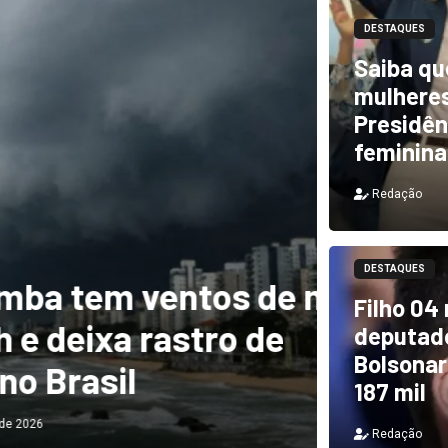
DESTAQUES
Saiba qu
mulheres
Presidên
feminina
Redação
DESTAQUES
m ventos de mais
DESTAQUES
Filho 04
a rastro de
TCU i
deputado
Bolsonar
il
e PF 
187 mil
Redação
Redação