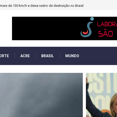
heiro e PF investigará emendas Pix
ORTE
ACRE
BRASIL
MUNDO