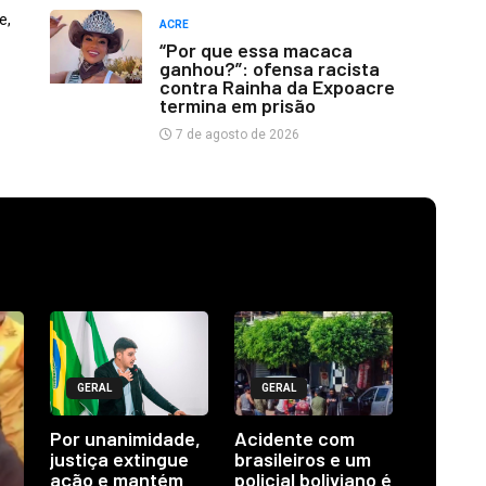
e,
ACRE
“Por que essa macaca
ganhou?”: ofensa racista
contra Rainha da Expoacre
termina em prisão
7 de agosto de 2026
GERAL
GERAL
Por unanimidade,
Acidente com
justiça extingue
brasileiros e um
ação e mantém
policial boliviano é