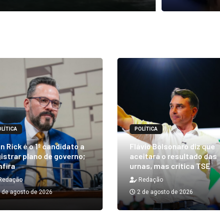
LÍTICA
POLÍTICA
n Rick é o 1º candidato a
Flávio Bolsonaro diz que
istrar plano de governo;
aceitará o resultado das
nfira
urnas, mas critica TSE
Redação
Redação
 de agosto de 2026
2 de agosto de 2026