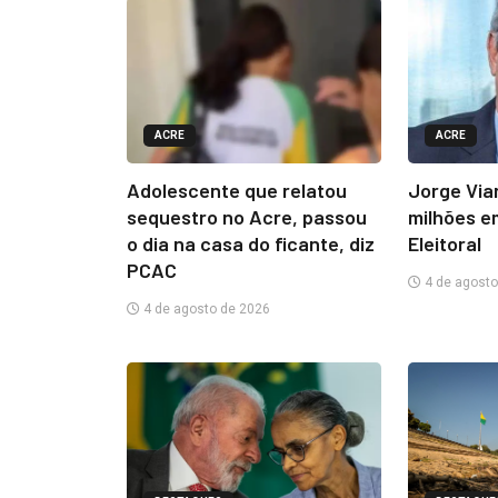
ACRE
ACRE
Adolescente que relatou
Jorge Via
sequestro no Acre, passou
milhões e
o dia na casa do ficante, diz
Eleitoral
PCAC
4 de agosto
4 de agosto de 2026