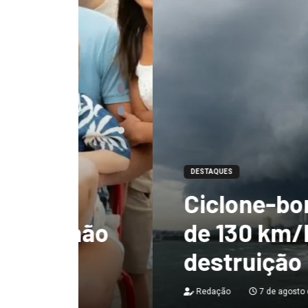
DESTAQUES
Ciclone-bomba te
 não
de 130 km/h e deix
destruição no Bras
Redação
7 de agosto de 2026