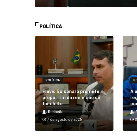
POLÍTICA
POLÍTICA
PO
alizará
 Rick ao
Flávio Bolsonaro promete
Ala
á em 25
propor fim da reeleição se
reg
for eleito
co
Redação
7 de agosto de 2026
3