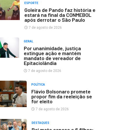
ESPORTE
Goleira de Pando faz história e
estará na final da CONMEBOL
após derrotar o São Paulo
7 de agosto de 2026
GERAL
Por unanimidade, justiça
extingue ação e mantém
mandato de vereador de
Epitaciolândia
7 de agosto de 2026
POLÍTICA
Flávio Bolsonaro promete
propor fim da reeleição se
for eleito
7 de agosto de 2026
DESTAQUES
Pai mata esposa e 6 filhos;