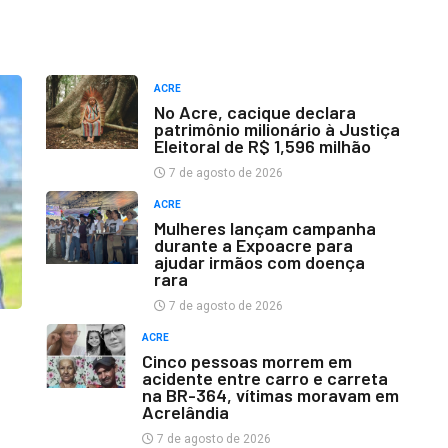
ACRE
No Acre, cacique declara
patrimônio milionário à Justiça
Eleitoral de R$ 1,596 milhão
7 de agosto de 2026
ACRE
Mulheres lançam campanha
durante a Expoacre para
ajudar irmãos com doença
rara
7 de agosto de 2026
ACRE
Cinco pessoas morrem em
acidente entre carro e carreta
na BR-364, vítimas moravam em
Acrelândia
7 de agosto de 2026