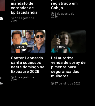
mandato de
registrado em
vereador de
Cobija
Epitaciolândia
3 de agosto de
ia
2026
7 de agosto de
2026
GERAL
GERAL
o
Cantor Leonardo
Lei autoriza
canta sucessos
venda de spray de
neste domingo na
pimenta para
Expoacre 2026
segurança das
mulheres
ar
2 de agosto de
2026
le,
27 de julho de 2026