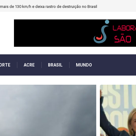
heiro e PF investigará emendas Pix
ORTE
ACRE
BRASIL
MUNDO