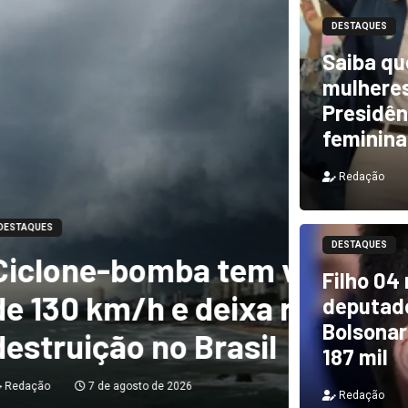
DESTAQUES
Saiba qu
mulheres
Presidên
feminina
Redação
DESTAQUES
m ventos de mais
DESTAQUES
Filho 04
a rastro de
TCU i
deputado
Bolsonar
il
e PF 
187 mil
Redação
Redação