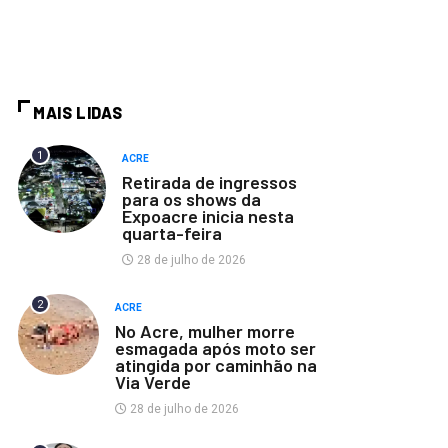
MAIS LIDAS
1
ACRE
Retirada de ingressos
para os shows da
Expoacre inicia nesta
quarta-feira
28 de julho de 2026
2
ACRE
No Acre, mulher morre
esmagada após moto ser
atingida por caminhão na
Via Verde
28 de julho de 2026