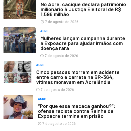
No Acre, cacique declara patrimônio
milionário à Justiça Eleitoral de R$
1,596 milhão
7 de agosto de 2026
ACRE
Mulheres lançam campanha durante
a Expoacre para ajudar irmãos com
doença rara
7 de agosto de 2026
ACRE
Cinco pessoas morrem em acidente
entre carro e carreta na BR-364,
vítimas moravam em Acrelândia
7 de agosto de 2026
ACRE
“Por que essa macaca ganhou?”:
ofensa racista contra Rainha da
Expoacre termina em prisão
7 de agosto de 2026