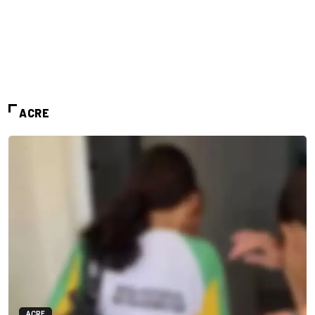
ACRE
ACRE