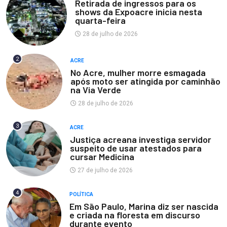
Retirada de ingressos para os
shows da Expoacre inicia nesta
quarta-feira
28 de julho de 2026
2
ACRE
No Acre, mulher morre esmagada
após moto ser atingida por caminhão
na Via Verde
28 de julho de 2026
3
ACRE
Justiça acreana investiga servidor
suspeito de usar atestados para
cursar Medicina
27 de julho de 2026
4
POLÍTICA
Em São Paulo, Marina diz ser nascida
e criada na floresta em discurso
durante evento