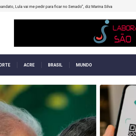
muito forte’ diminuindo chuvas e provocando secas de rios
ORTE
ACRE
BRASIL
MUNDO