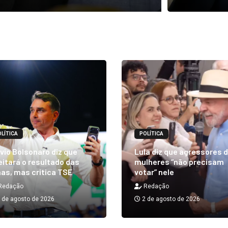
LÍTICA
POLÍTICA
vio Bolsonaro diz que
Lula diz que agressores 
itará o resultado das
mulheres “não precisam
as, mas critica TSE
votar” nele
Redação
Redação
 de agosto de 2026
2 de agosto de 2026