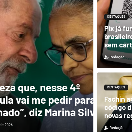
DESTAQUES
Pix já f
brasilei
sem car
Redação
DESTAQUES
e, nesse 4º
Novo 
DESTAQUES
 me pedir para
forte
Fachin a
código de
diz Marina Silva
provo
novas re
Redação
Redação