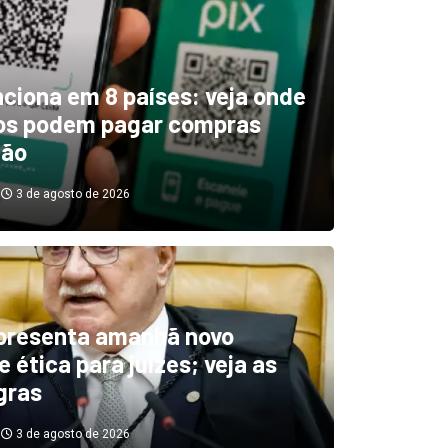
unciona em 8 países: veja onde
ros podem pagar compras
tão
3 de agosto de 2026
boletim indica El Niño ‘muit
’ diminuindo chuvas e
presenta amanhã novo
 ética para juízes; veja as
cando secas de rios
gras
3 de agosto de 2026
3 de agosto de 2026