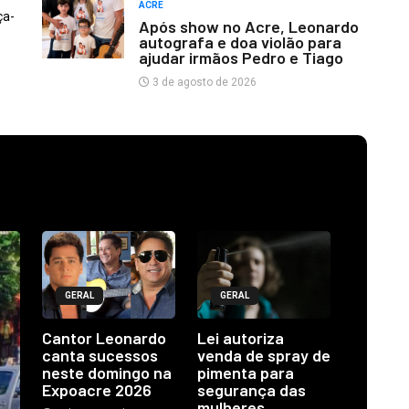
ACRE
ça-
Após show no Acre, Leonardo
autografa e doa violão para
ajudar irmãos Pedro e Tiago
3 de agosto de 2026
GERAL
GERAL
Cantor Leonardo
Lei autoriza
canta sucessos
venda de spray de
neste domingo na
pimenta para
Expoacre 2026
segurança das
mulheres