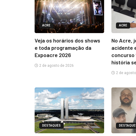
ACRE
ACRE
Veja os horários dos shows
No Acre, 
e toda programação da
acidente 
Expoacre 2026
concurso 
história s
2 de agosto de 2026
2 de agosto
DESTAQUES
DESTAQUE