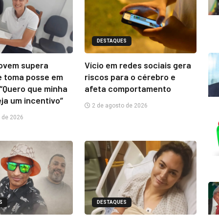
DESTAQUES
jovem supera
Vício em redes sociais gera
e toma posse em
riscos para o cérebro e
“Quero que minha
afeta comportamento
eja um incentivo”
2 de agosto de 2026
 de 2026
S
DESTAQUES