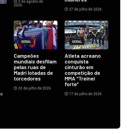
2 de agosto de
2026
27 de julho de 2026
GERAL
GERAL
Campeões
Atleta acreano
mundiais desfilam
conquista
pelas ruas de
cinturão em
Madri lotadas de
competição de
torcedores
MMA “Treinei
forte”
20 de julho de 2026
do
17 de julho de 2026
.