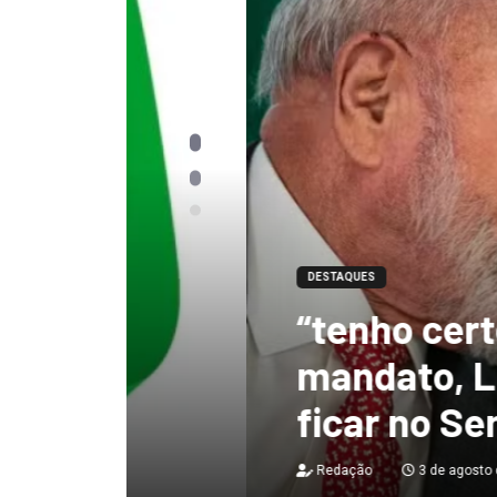
DESTAQUES
“tenho certeza qu
mandato, Lula vai
ficar no Senado”, 
Redação
3 de agosto de 2026