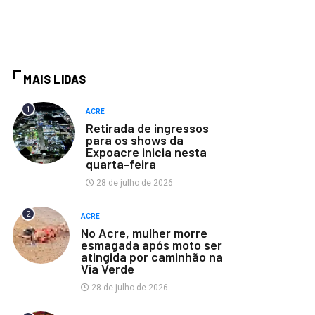
MAIS LIDAS
1
ACRE
Retirada de ingressos
para os shows da
Expoacre inicia nesta
quarta-feira
28 de julho de 2026
2
ACRE
No Acre, mulher morre
esmagada após moto ser
atingida por caminhão na
Via Verde
28 de julho de 2026