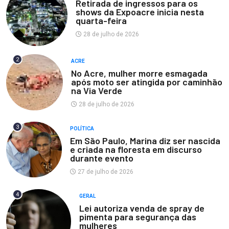
Retirada de ingressos para os
shows da Expoacre inicia nesta
quarta-feira
28 de julho de 2026
2
ACRE
No Acre, mulher morre esmagada
após moto ser atingida por caminhão
na Via Verde
28 de julho de 2026
3
POLÍTICA
Em São Paulo, Marina diz ser nascida
e criada na floresta em discurso
durante evento
27 de julho de 2026
4
GERAL
Lei autoriza venda de spray de
pimenta para segurança das
mulheres