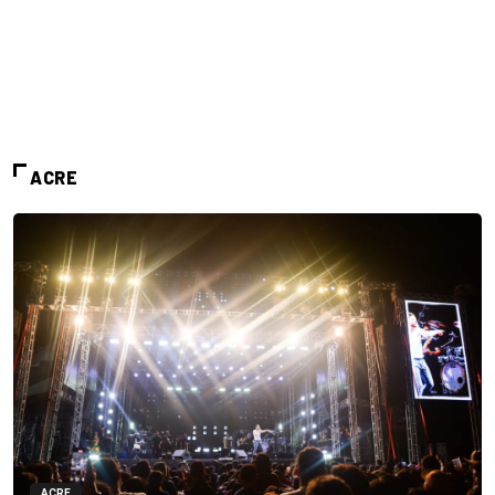
ACRE
ACRE