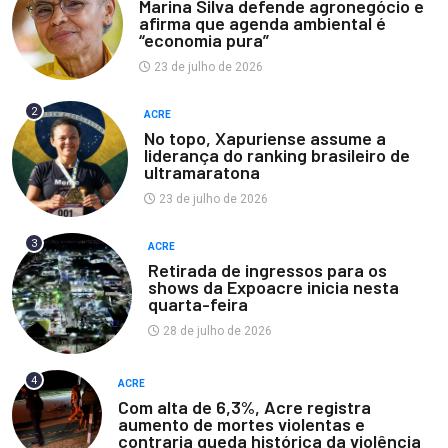
Marina Silva defende agronegócio e
afirma que agenda ambiental é
“economia pura”
23 de julho de 2026
2
ACRE
No topo, Xapuriense assume a
liderança do ranking brasileiro de
ultramaratona
23 de julho de 2026
3
ACRE
Retirada de ingressos para os
shows da Expoacre inicia nesta
quarta-feira
28 de julho de 2026
4
ACRE
Com alta de 6,3%, Acre registra
aumento de mortes violentas e
contraria queda histórica da violência