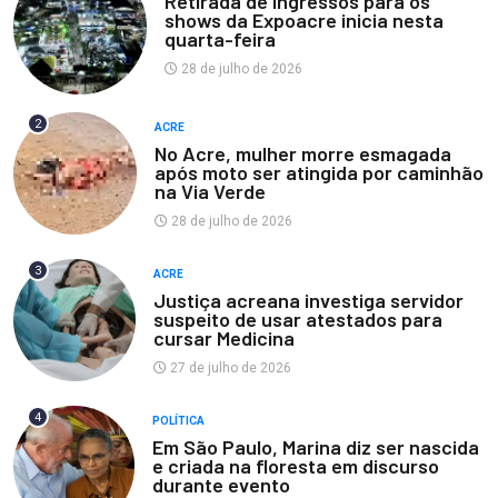
Retirada de ingressos para os
shows da Expoacre inicia nesta
quarta-feira
28 de julho de 2026
2
ACRE
No Acre, mulher morre esmagada
após moto ser atingida por caminhão
na Via Verde
28 de julho de 2026
3
ACRE
Justiça acreana investiga servidor
suspeito de usar atestados para
cursar Medicina
27 de julho de 2026
4
POLÍTICA
Em São Paulo, Marina diz ser nascida
e criada na floresta em discurso
durante evento