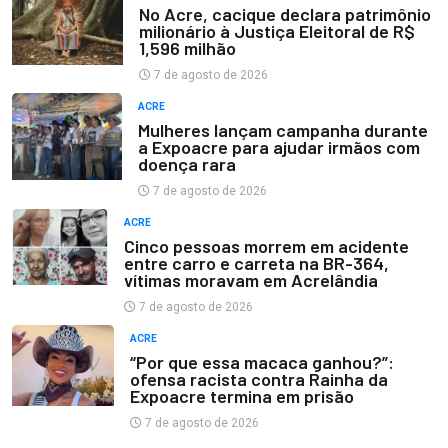
No Acre, cacique declara patrimônio
milionário à Justiça Eleitoral de R$
1,596 milhão
7 de agosto de 2026
ACRE
Mulheres lançam campanha durante
a Expoacre para ajudar irmãos com
doença rara
7 de agosto de 2026
ACRE
Cinco pessoas morrem em acidente
entre carro e carreta na BR-364,
vítimas moravam em Acrelândia
7 de agosto de 2026
ACRE
“Por que essa macaca ganhou?”:
ofensa racista contra Rainha da
Expoacre termina em prisão
7 de agosto de 2026