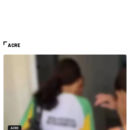
ACRE
ACRE