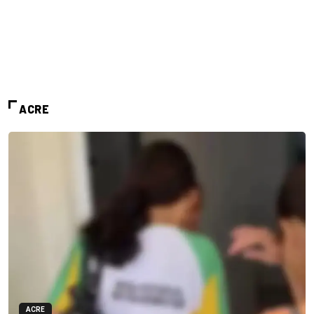
ACRE
ACRE