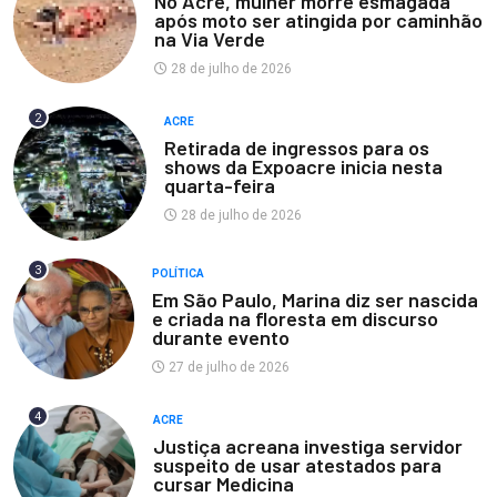
No Acre, mulher morre esmagada
após moto ser atingida por caminhão
na Via Verde
28 de julho de 2026
2
ACRE
Retirada de ingressos para os
shows da Expoacre inicia nesta
quarta-feira
28 de julho de 2026
3
POLÍTICA
Em São Paulo, Marina diz ser nascida
e criada na floresta em discurso
durante evento
27 de julho de 2026
4
ACRE
Justiça acreana investiga servidor
suspeito de usar atestados para
cursar Medicina