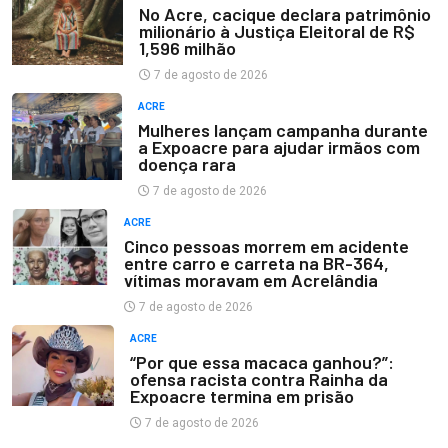
No Acre, cacique declara patrimônio
milionário à Justiça Eleitoral de R$
1,596 milhão
7 de agosto de 2026
ACRE
Mulheres lançam campanha durante
a Expoacre para ajudar irmãos com
doença rara
7 de agosto de 2026
ACRE
Cinco pessoas morrem em acidente
entre carro e carreta na BR-364,
vítimas moravam em Acrelândia
7 de agosto de 2026
ACRE
“Por que essa macaca ganhou?”:
ofensa racista contra Rainha da
Expoacre termina em prisão
7 de agosto de 2026