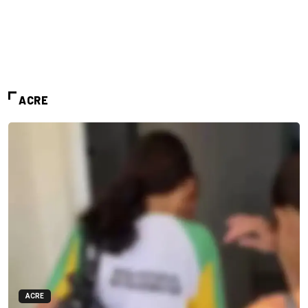
ACRE
ACRE