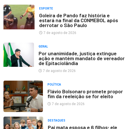
ESPORTE
Goleira de Pando faz história e
estará na final da CONMEBOL após
derrotar o São Paulo
7 de agosto de 2026
GERAL
Por unanimidade, justiça extingue
ação e mantém mandato de vereador
de Epitaciolândia
7 de agosto de 2026
POLÍTICA
Flávio Bolsonaro promete propor
fim da reeleição se for eleito
7 de agosto de 2026
DESTAQUES
Pai mata esposa e 6 filhos; ele