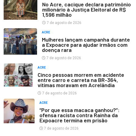
No Acre, cacique declara patrimônio
milionário à Justiça Eleitoral de R$
1,596 milhão
7 de agosto de 2026
ACRE
Mulheres lançam campanha durante
a Expoacre para ajudar irmãos com
doença rara
7 de agosto de 2026
ACRE
Cinco pessoas morrem em acidente
entre carro e carreta na BR-364,
vítimas moravam em Acrelândia
7 de agosto de 2026
ACRE
“Por que essa macaca ganhou?”:
ofensa racista contra Rainha da
Expoacre termina em prisão
7 de agosto de 2026