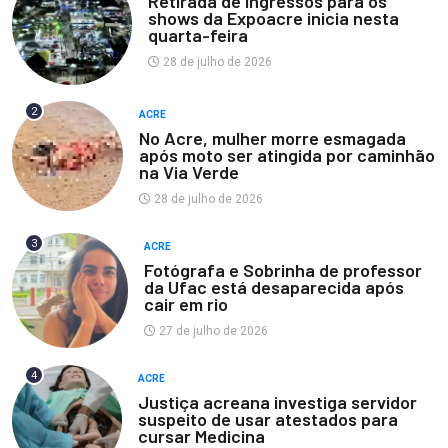
Retirada de ingressos para os
shows da Expoacre inicia nesta
quarta-feira
28 de julho de 2026
2
ACRE
No Acre, mulher morre esmagada
após moto ser atingida por caminhão
na Via Verde
28 de julho de 2026
3
ACRE
Fotógrafa e Sobrinha de professor
da Ufac está desaparecida após
cair em rio
27 de julho de 2026
4
ACRE
Justiça acreana investiga servidor
suspeito de usar atestados para
cursar Medicina