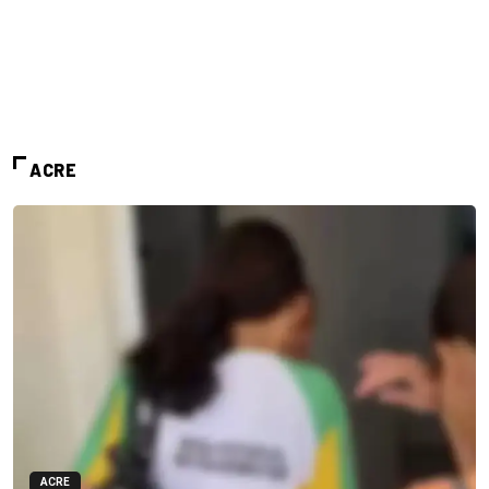
ACRE
ACRE