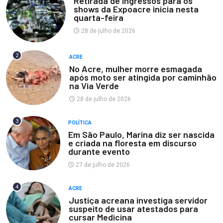
Retirada de ingressos para os
shows da Expoacre inicia nesta
quarta-feira
28 de julho de 2026
2
ACRE
No Acre, mulher morre esmagada
após moto ser atingida por caminhão
na Via Verde
28 de julho de 2026
3
POLÍTICA
Em São Paulo, Marina diz ser nascida
e criada na floresta em discurso
durante evento
27 de julho de 2026
4
ACRE
Justiça acreana investiga servidor
suspeito de usar atestados para
cursar Medicina