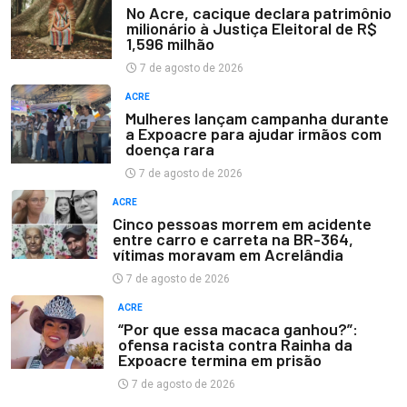
No Acre, cacique declara patrimônio
milionário à Justiça Eleitoral de R$
1,596 milhão
7 de agosto de 2026
ACRE
Mulheres lançam campanha durante
a Expoacre para ajudar irmãos com
doença rara
7 de agosto de 2026
ACRE
Cinco pessoas morrem em acidente
entre carro e carreta na BR-364,
vítimas moravam em Acrelândia
7 de agosto de 2026
ACRE
“Por que essa macaca ganhou?”:
ofensa racista contra Rainha da
Expoacre termina em prisão
7 de agosto de 2026