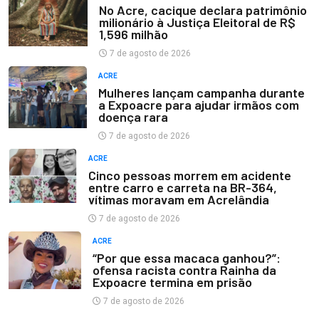
No Acre, cacique declara patrimônio
milionário à Justiça Eleitoral de R$
1,596 milhão
7 de agosto de 2026
ACRE
Mulheres lançam campanha durante
a Expoacre para ajudar irmãos com
doença rara
7 de agosto de 2026
ACRE
Cinco pessoas morrem em acidente
entre carro e carreta na BR-364,
vítimas moravam em Acrelândia
7 de agosto de 2026
ACRE
“Por que essa macaca ganhou?”:
ofensa racista contra Rainha da
Expoacre termina em prisão
7 de agosto de 2026