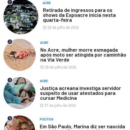
1
ACRE
Retirada de ingressos para os
shows da Expoacre inicia nesta
quarta-feira
28 de julho de 2026
2
ACRE
No Acre, mulher morre esmagada
após moto ser atingida por caminhão
na Via Verde
28 de julho de 2026
3
ACRE
Justiça acreana investiga servidor
suspeito de usar atestados para
cursar Medicina
27 de julho de 2026
4
POLÍTICA
Em São Paulo, Marina diz ser nascida