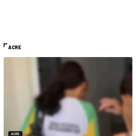
ACRE
ACRE