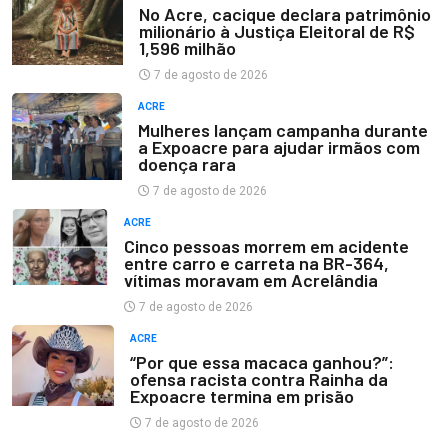
No Acre, cacique declara patrimônio
milionário à Justiça Eleitoral de R$
1,596 milhão
7 de agosto de 2026
ACRE
Mulheres lançam campanha durante
a Expoacre para ajudar irmãos com
doença rara
7 de agosto de 2026
ACRE
Cinco pessoas morrem em acidente
entre carro e carreta na BR-364,
vítimas moravam em Acrelândia
7 de agosto de 2026
ACRE
“Por que essa macaca ganhou?”:
ofensa racista contra Rainha da
Expoacre termina em prisão
7 de agosto de 2026