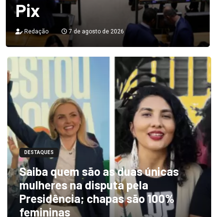
Pix
Redação
7 de agosto de 2026
DESTAQUES
Saiba quem são as duas únicas
mulheres na disputa pela
Presidência; chapas são 100%
femininas