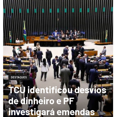
DESTAQUES
TCU identificou desvios
de dinheiro e PF
investigará emendas