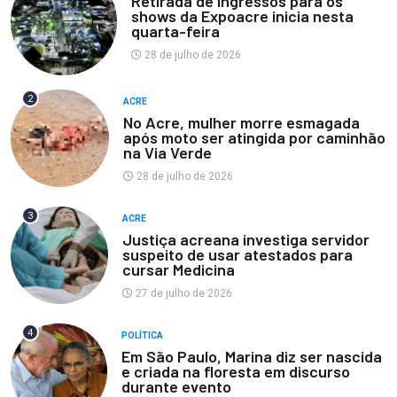
Retirada de ingressos para os
shows da Expoacre inicia nesta
quarta-feira
28 de julho de 2026
2
ACRE
No Acre, mulher morre esmagada
após moto ser atingida por caminhão
na Via Verde
28 de julho de 2026
3
ACRE
Justiça acreana investiga servidor
suspeito de usar atestados para
cursar Medicina
27 de julho de 2026
4
POLÍTICA
Em São Paulo, Marina diz ser nascida
e criada na floresta em discurso
durante evento