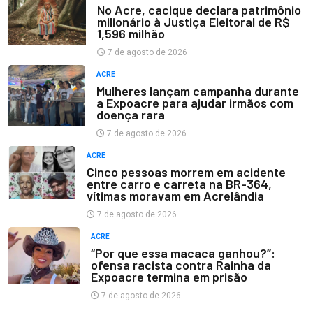
No Acre, cacique declara patrimônio
milionário à Justiça Eleitoral de R$
1,596 milhão
7 de agosto de 2026
ACRE
Mulheres lançam campanha durante
a Expoacre para ajudar irmãos com
doença rara
7 de agosto de 2026
ACRE
Cinco pessoas morrem em acidente
entre carro e carreta na BR-364,
vítimas moravam em Acrelândia
7 de agosto de 2026
ACRE
“Por que essa macaca ganhou?”:
ofensa racista contra Rainha da
Expoacre termina em prisão
7 de agosto de 2026