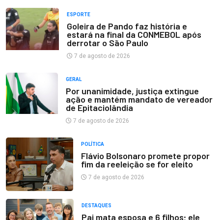
ESPORTE
Goleira de Pando faz história e
estará na final da CONMEBOL após
derrotar o São Paulo
7 de agosto de 2026
GERAL
Por unanimidade, justiça extingue
ação e mantém mandato de vereador
de Epitaciolândia
7 de agosto de 2026
POLÍTICA
Flávio Bolsonaro promete propor
fim da reeleição se for eleito
7 de agosto de 2026
DESTAQUES
Pai mata esposa e 6 filhos; ele