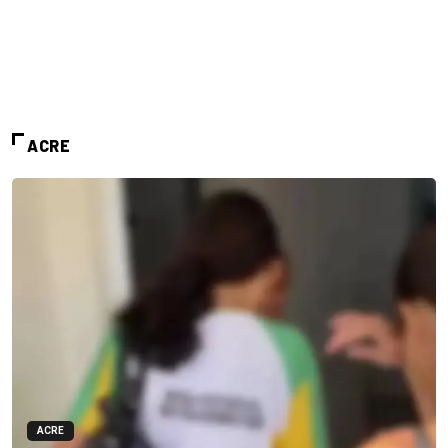
ACRE
ACRE