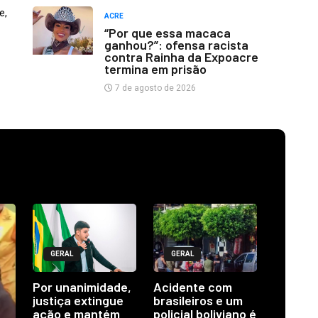
e,
ACRE
“Por que essa macaca
ganhou?”: ofensa racista
contra Rainha da Expoacre
termina em prisão
7 de agosto de 2026
GERAL
GERAL
Por unanimidade,
Acidente com
justiça extingue
brasileiros e um
ação e mantém
policial boliviano é