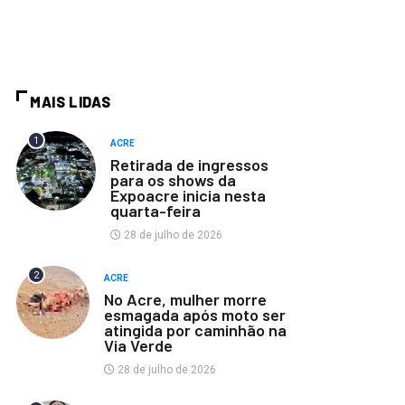
MAIS LIDAS
1
ACRE
Retirada de ingressos
para os shows da
Expoacre inicia nesta
quarta-feira
28 de julho de 2026
2
ACRE
No Acre, mulher morre
esmagada após moto ser
atingida por caminhão na
Via Verde
28 de julho de 2026