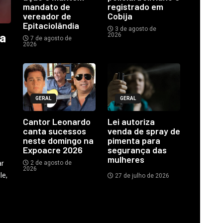
mandato de
registrado em
vereador de
Cobija
Epitaciolândia
3 de agosto de
ia
2026
7 de agosto de
2026
GERAL
GERAL
o
Cantor Leonardo
Lei autoriza
canta sucessos
venda de spray de
neste domingo na
pimenta para
Expoacre 2026
segurança das
mulheres
ar
2 de agosto de
2026
le,
27 de julho de 2026