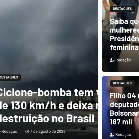
DESTAQUES
Saiba qu
mulheres
Presidên
feminina
Redação
DESTAQUES
m ventos de mais
DESTAQUES
Filho 04
a rastro de
TCU i
deputado
Bolsonar
il
e PF 
187 mil
Redação
Redação