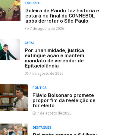
ESPORTE
Goleira de Pando faz história e
estará na final da CONMEBOL
após derrotar o São Paulo
7 de agosto de 2026
GERAL
Por unanimidade, justiça
extingue ação e mantém
mandato de vereador de
Epitaciolândia
7 de agosto de 2026
POLÍTICA
Flávio Bolsonaro promete
propor fim da reeleição se
for eleito
7 de agosto de 2026
DESTAQUES
Pai mata esposa e 6 filhos;