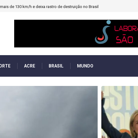
heiro e PF investigará emendas Pix
ORTE
ACRE
BRASIL
MUNDO