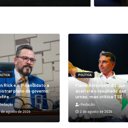
LÍTICA
POLÍTICA
n Rick é o 1º candidato a
Flávio Bolsonaro diz que
istrar plano de governo;
aceitará o resultado das
nfira
urnas, mas critica TSE
Redação
Redação
 de agosto de 2026
2 de agosto de 2026