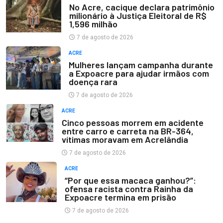
No Acre, cacique declara patrimônio
milionário à Justiça Eleitoral de R$
1,596 milhão
7 de agosto de 2026
ACRE
Mulheres lançam campanha durante
a Expoacre para ajudar irmãos com
doença rara
7 de agosto de 2026
ACRE
Cinco pessoas morrem em acidente
entre carro e carreta na BR-364,
vítimas moravam em Acrelândia
7 de agosto de 2026
ACRE
“Por que essa macaca ganhou?”:
ofensa racista contra Rainha da
Expoacre termina em prisão
7 de agosto de 2026