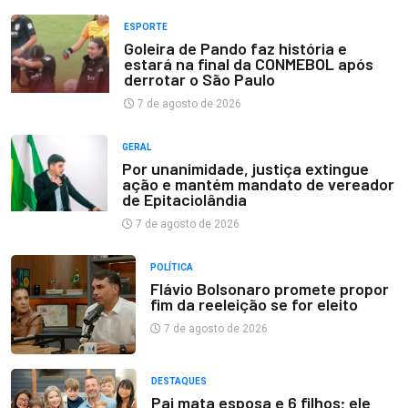
ESPORTE
Goleira de Pando faz história e
estará na final da CONMEBOL após
derrotar o São Paulo
7 de agosto de 2026
GERAL
Por unanimidade, justiça extingue
ação e mantém mandato de vereador
de Epitaciolândia
7 de agosto de 2026
POLÍTICA
Flávio Bolsonaro promete propor
fim da reeleição se for eleito
7 de agosto de 2026
DESTAQUES
Pai mata esposa e 6 filhos; ele