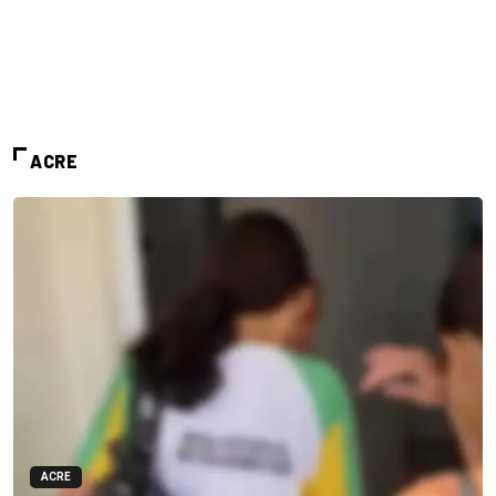
ACRE
ACRE