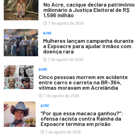
No Acre, cacique declara patrimônio
milionário à Justiça Eleitoral de R$
1,596 milhão
7 de agosto de 2026
ACRE
Mulheres lançam campanha durante
a Expoacre para ajudar irmãos com
doença rara
7 de agosto de 2026
ACRE
Cinco pessoas morrem em acidente
entre carro e carreta na BR-364,
vítimas moravam em Acrelândia
7 de agosto de 2026
ACRE
“Por que essa macaca ganhou?”:
ofensa racista contra Rainha da
Expoacre termina em prisão
7 de agosto de 2026