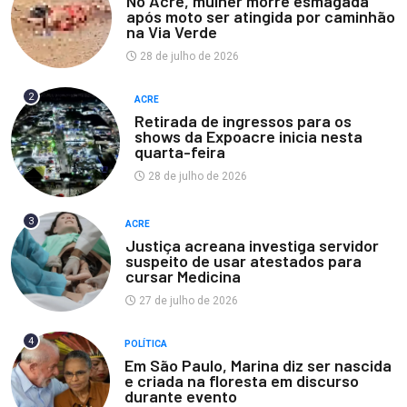
No Acre, mulher morre esmagada
após moto ser atingida por caminhão
na Via Verde
28 de julho de 2026
2
ACRE
Retirada de ingressos para os
shows da Expoacre inicia nesta
quarta-feira
28 de julho de 2026
3
ACRE
Justiça acreana investiga servidor
suspeito de usar atestados para
cursar Medicina
27 de julho de 2026
4
POLÍTICA
Em São Paulo, Marina diz ser nascida
e criada na floresta em discurso
durante evento