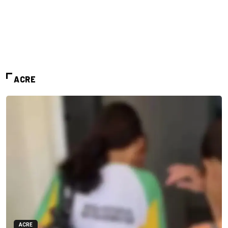
ACRE
ACRE