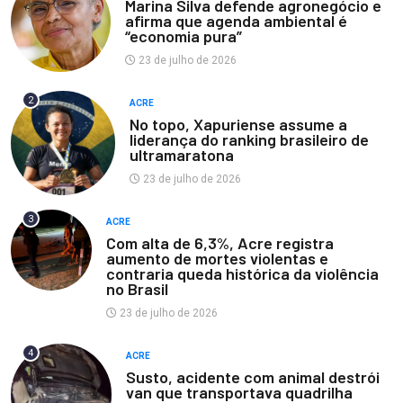
Marina Silva defende agronegócio e
afirma que agenda ambiental é
“economia pura”
23 de julho de 2026
2
ACRE
No topo, Xapuriense assume a
liderança do ranking brasileiro de
ultramaratona
23 de julho de 2026
3
ACRE
Com alta de 6,3%, Acre registra
aumento de mortes violentas e
contraria queda histórica da violência
no Brasil
23 de julho de 2026
4
ACRE
Susto, acidente com animal destrói
van que transportava quadrilha