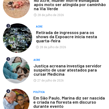
No Acre, mulher morre esmagada
após moto ser atingida por caminhão
na Via Verde
28 de julho de 2026
2
ACRE
Retirada de ingressos para os
shows da Expoacre inicia nesta
quarta-feira
28 de julho de 2026
3
ACRE
Justiça acreana investiga servidor
suspeito de usar atestados para
cursar Medicina
27 de julho de 2026
4
POLÍTICA
Em São Paulo, Marina diz ser nascida
e criada na floresta em discurso
durante evento