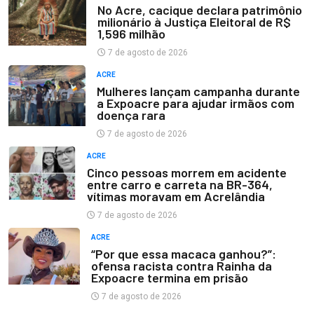
No Acre, cacique declara patrimônio
milionário à Justiça Eleitoral de R$
1,596 milhão
7 de agosto de 2026
ACRE
Mulheres lançam campanha durante
a Expoacre para ajudar irmãos com
doença rara
7 de agosto de 2026
ACRE
Cinco pessoas morrem em acidente
entre carro e carreta na BR-364,
vítimas moravam em Acrelândia
7 de agosto de 2026
ACRE
“Por que essa macaca ganhou?”:
ofensa racista contra Rainha da
Expoacre termina em prisão
7 de agosto de 2026