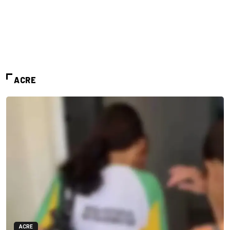
ACRE
ACRE