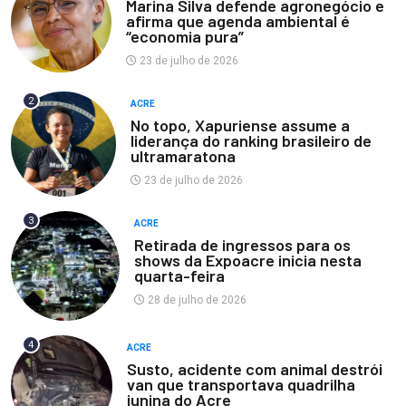
Marina Silva defende agronegócio e
afirma que agenda ambiental é
“economia pura”
23 de julho de 2026
2
ACRE
No topo, Xapuriense assume a
liderança do ranking brasileiro de
ultramaratona
23 de julho de 2026
3
ACRE
Retirada de ingressos para os
shows da Expoacre inicia nesta
quarta-feira
28 de julho de 2026
4
ACRE
Susto, acidente com animal destrói
van que transportava quadrilha
junina do Acre