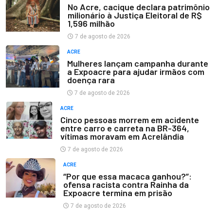
No Acre, cacique declara patrimônio
milionário à Justiça Eleitoral de R$
1,596 milhão
7 de agosto de 2026
ACRE
Mulheres lançam campanha durante
a Expoacre para ajudar irmãos com
doença rara
7 de agosto de 2026
ACRE
Cinco pessoas morrem em acidente
entre carro e carreta na BR-364,
vítimas moravam em Acrelândia
7 de agosto de 2026
ACRE
“Por que essa macaca ganhou?”:
ofensa racista contra Rainha da
Expoacre termina em prisão
7 de agosto de 2026