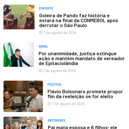
ESPORTE
Goleira de Pando faz história e
estará na final da CONMEBOL após
derrotar o São Paulo
7 de agosto de 2026
GERAL
Por unanimidade, justiça extingue
ação e mantém mandato de vereador
de Epitaciolândia
7 de agosto de 2026
POLÍTICA
Flávio Bolsonaro promete propor
fim da reeleição se for eleito
7 de agosto de 2026
DESTAQUES
Pai mata esposa e 6 filhos; ele