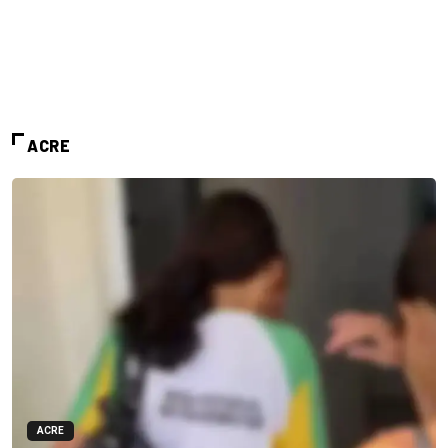
ACRE
ACRE