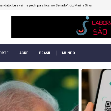
muito forte’ diminuindo chuvas e provocando secas de rios
ORTE
ACRE
BRASIL
MUNDO