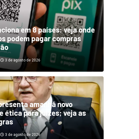
unciona em 8 países: veja onde
ros podem pagar compras
tão
3 de agosto de 2026
boletim indica El Niño ‘muit
’ diminuindo chuvas e
presenta amanhã novo
 ética para juízes; veja as
cando secas de rios
gras
3 de agosto de 2026
3 de agosto de 2026