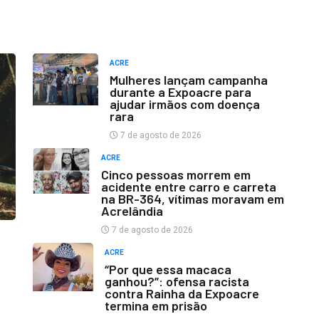
ACRE
Mulheres lançam campanha
durante a Expoacre para
ajudar irmãos com doença
rara
7 de agosto de 2026
ACRE
Cinco pessoas morrem em
acidente entre carro e carreta
na BR-364, vítimas moravam em
Acrelândia
7 de agosto de 2026
ACRE
“Por que essa macaca
ganhou?”: ofensa racista
contra Rainha da Expoacre
termina em prisão