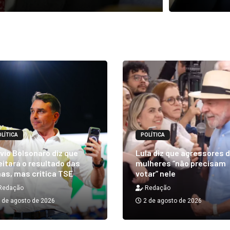
LÍTICA
POLÍTICA
vio Bolsonaro diz que
Lula diz que agressores 
itará o resultado das
mulheres “não precisam
as, mas critica TSE
votar” nele
Redação
Redação
 de agosto de 2026
2 de agosto de 2026