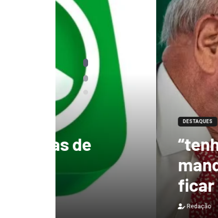
DESTAQUES
“tenho certeza qu
mandato, Lula vai
ficar no Senado”, 
Redação
3 de agosto de 2026