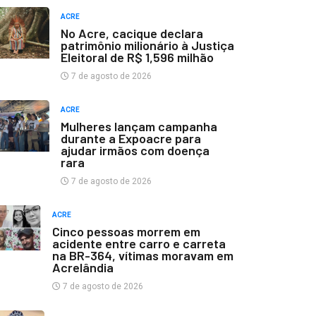
ACRE
No Acre, cacique declara
patrimônio milionário à Justiça
Eleitoral de R$ 1,596 milhão
7 de agosto de 2026
ACRE
Mulheres lançam campanha
durante a Expoacre para
ajudar irmãos com doença
rara
7 de agosto de 2026
ACRE
Cinco pessoas morrem em
acidente entre carro e carreta
na BR-364, vítimas moravam em
Acrelândia
7 de agosto de 2026