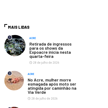
MAIS LIDAS
1
ACRE
Retirada de ingressos
para os shows da
Expoacre inicia nesta
quarta-feira
28 de julho de 2026
2
ACRE
No Acre, mulher morre
esmagada após moto ser
atingida por caminhão na
Via Verde
28 de julho de 2026