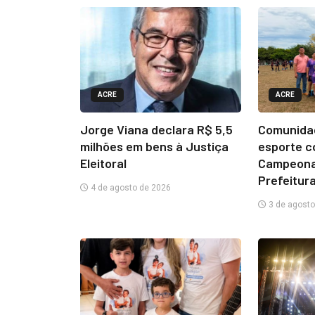
ACRE
ACRE
Jorge Viana declara R$ 5,5
Comunidad
milhões em bens à Justiça
esporte c
Eleitoral
Campeona
Prefeitura
4 de agosto de 2026
3 de agosto