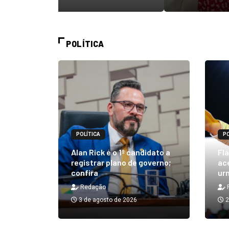
POLÍTICA
POLÍTICA
PO
m quibe
Alan Rick é o 1º candidato a
Flá
ue, na
registrar plano de governo;
ace
confira
urn
Redação
3 de agosto de 2026
2