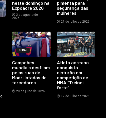
neste domingo na
pimenta para
Expoacre 2026
segurança das
mulheres
2 de agosto de
2026
27 de julho de 2026
GERAL
GERAL
Campeões
Atleta acreano
mundiais desfilam
conquista
pelas ruas de
cinturão em
Madri lotadas de
competição de
torcedores
MMA “Treinei
forte”
20 de julho de 2026
do
17 de julho de 2026
.