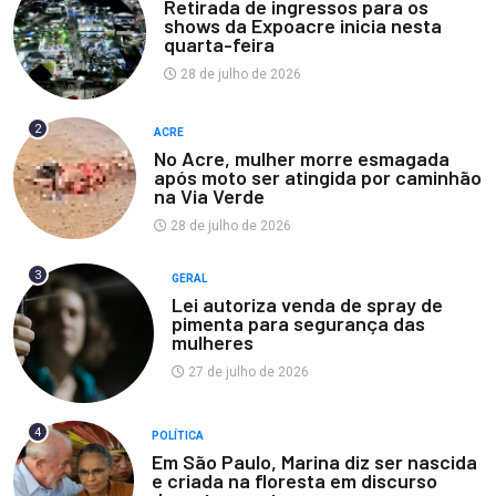
Retirada de ingressos para os
shows da Expoacre inicia nesta
quarta-feira
28 de julho de 2026
2
ACRE
No Acre, mulher morre esmagada
após moto ser atingida por caminhão
na Via Verde
28 de julho de 2026
3
GERAL
Lei autoriza venda de spray de
pimenta para segurança das
mulheres
27 de julho de 2026
4
POLÍTICA
Em São Paulo, Marina diz ser nascida
e criada na floresta em discurso