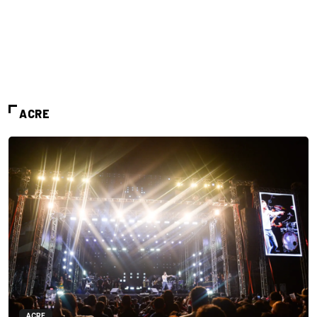
ACRE
ACRE