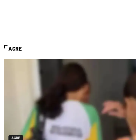
ACRE
ACRE