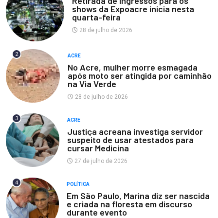
Retirada de ingressos para os
shows da Expoacre inicia nesta
quarta-feira
28 de julho de 2026
2
ACRE
No Acre, mulher morre esmagada
após moto ser atingida por caminhão
na Via Verde
28 de julho de 2026
3
ACRE
Justiça acreana investiga servidor
suspeito de usar atestados para
cursar Medicina
27 de julho de 2026
4
POLÍTICA
Em São Paulo, Marina diz ser nascida
e criada na floresta em discurso
durante evento