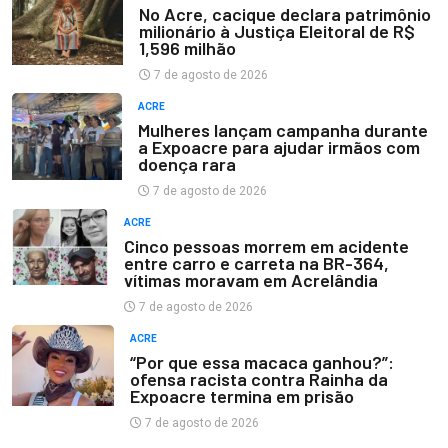
No Acre, cacique declara patrimônio
milionário à Justiça Eleitoral de R$
1,596 milhão
7 de agosto de 2026
ACRE
Mulheres lançam campanha durante
a Expoacre para ajudar irmãos com
doença rara
7 de agosto de 2026
ACRE
Cinco pessoas morrem em acidente
entre carro e carreta na BR-364,
vítimas moravam em Acrelândia
7 de agosto de 2026
ACRE
“Por que essa macaca ganhou?”:
ofensa racista contra Rainha da
Expoacre termina em prisão
7 de agosto de 2026