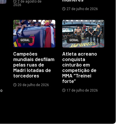
2 de agosto de
2026
27 de julho de 2026
GERAL
GERAL
Campeões
Atleta acreano
mundiais desfilam
conquista
pelas ruas de
cinturão em
Madri lotadas de
competição de
torcedores
MMA “Treinei
forte”
20 de julho de 2026
do
17 de julho de 2026
.