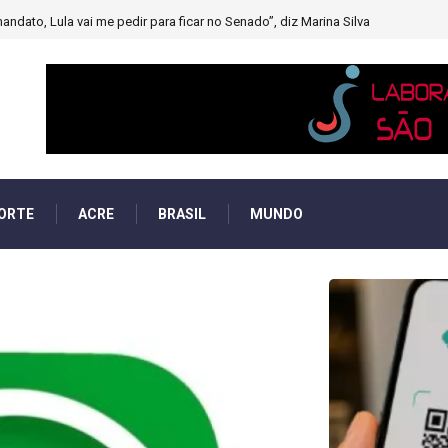
muito forte’ diminuindo chuvas e provocando secas de rios
ORTE
ACRE
BRASIL
MUNDO