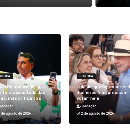
LÍTICA
POLÍTICA
vio Bolsonaro diz que
Lula diz que agressores 
itará o resultado das
mulheres “não precisam
as, mas critica TSE
votar” nele
Redação
Redação
 de agosto de 2026
2 de agosto de 2026