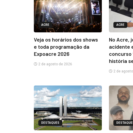
ACRE
ACRE
Veja os horários dos shows
No Acre, 
e toda programação da
acidente 
Expoacre 2026
concurso 
história s
2 de agosto de 2026
2 de agosto
DESTAQUES
DESTAQUE