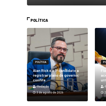
POLÍTICA
POLÍTICA
PO
m quibe
Alan Rick é o 1º candidato a
Flá
ue, na
registrar plano de governo;
ace
confira
urn
Redação
3 de agosto de 2026
2