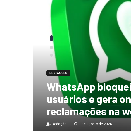
DESTAQUES
“tenho certeza qu
mandato, Lula vai
ficar no Senado”, 
Redação
3 de agosto de 2026