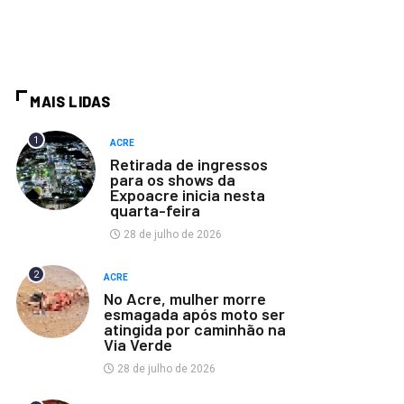
MAIS LIDAS
1
ACRE
Retirada de ingressos
para os shows da
Expoacre inicia nesta
quarta-feira
28 de julho de 2026
2
ACRE
No Acre, mulher morre
esmagada após moto ser
atingida por caminhão na
Via Verde
28 de julho de 2026