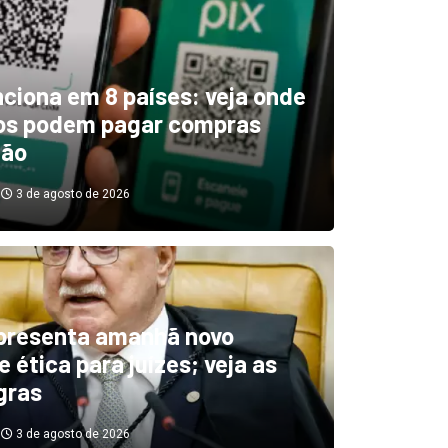
unciona em 8 países: veja onde
ros podem pagar compras
tão
3 de agosto de 2026
boletim indica El Niño ‘muit
’ diminuindo chuvas e
presenta amanhã novo
 ética para juízes; veja as
cando secas de rios
gras
3 de agosto de 2026
3 de agosto de 2026