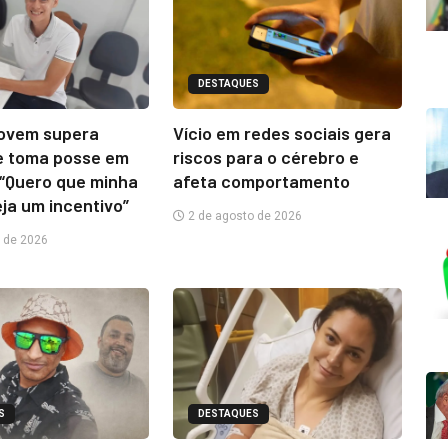
DESTAQUES
jovem supera
Vício em redes sociais gera
e toma posse em
riscos para o cérebro e
“Quero que minha
afeta comportamento
eja um incentivo”
2 de agosto de 2026
 de 2026
S
DESTAQUES