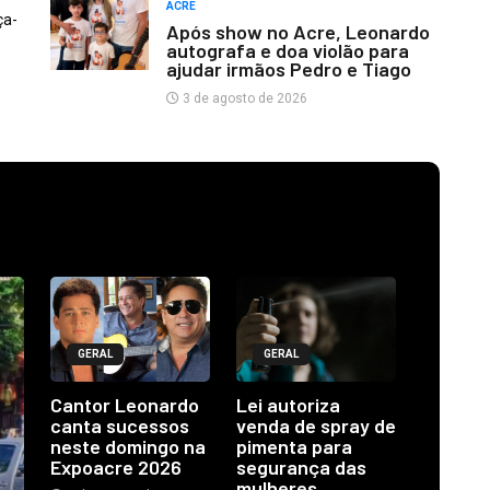
ACRE
ça-
Após show no Acre, Leonardo
autografa e doa violão para
ajudar irmãos Pedro e Tiago
3 de agosto de 2026
GERAL
GERAL
Cantor Leonardo
Lei autoriza
canta sucessos
venda de spray de
neste domingo na
pimenta para
Expoacre 2026
segurança das
mulheres